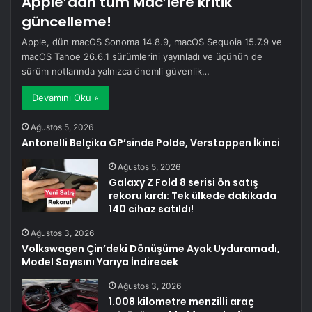
Apple’dan tüm Mac’lere kritik
güncelleme!
Apple, dün macOS Sonoma 14.8.9, macOS Sequoia 15.7.9 ve
macOS Tahoe 26.6.1 sürümlerini yayınladı ve üçünün de
sürüm notlarında yalnızca önemli güvenlik…
Devamını Oku »
Ağustos 5, 2026
Antonelli Belçika GP’sinde Polde, Verstappen İkinci
Ağustos 5, 2026
Galaxy Z Fold 8 serisi ön satış
rekoru kırdı: Tek ülkede dakikada
140 cihaz satıldı!
Ağustos 3, 2026
Volkswagen Çin’deki Dönüşüme Ayak Uyduramadı,
Model Sayısını Yarıya İndirecek
Ağustos 3, 2026
1.008 kilometre menzilli araç