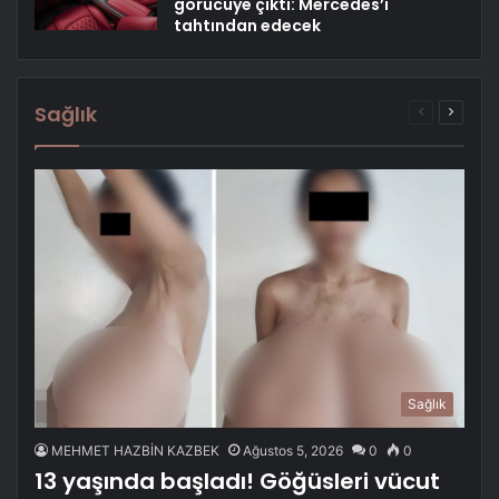
görücüye çıktı: Mercedes’i
tahtından edecek
Sağlık
Önceki
Sonrak
sayfa
sayfa
Sağlık
MEHMET HAZBİN KAZBEK
Ağustos 5, 2026
0
0
13 yaşında başladı! Göğüsleri vücut