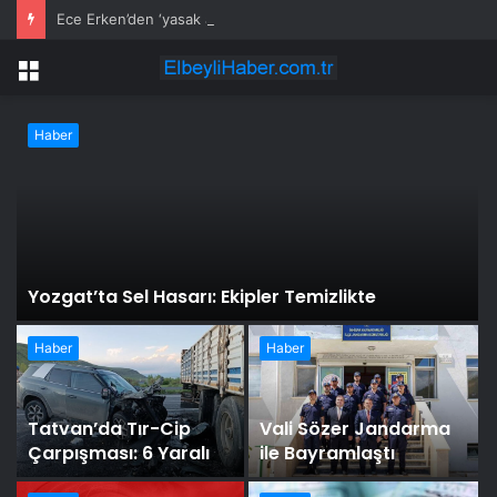
Ece Erken’den ‘yasak aşk’ açıklaması: Hukuki yollara başvuruyor
Menü
Haber
Yozgat’ta Sel Hasarı: Ekipler Temizlikte
Haber
Haber
Tatvan’da Tır-Cip
Vali Sözer Jandarma
Çarpışması: 6 Yaralı
ile Bayramlaştı