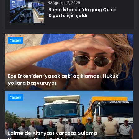
Ağustos 7, 2026
Borsa İstanbul’da gong Quick
Sigorta için çaldı
Yaşam
Ece Erken’den ‘yasak aşk’ açıklaması: Hukuki
yollara başvuruyor
Yaşam
Edirne’de Altınyazı Karasaz Sulama