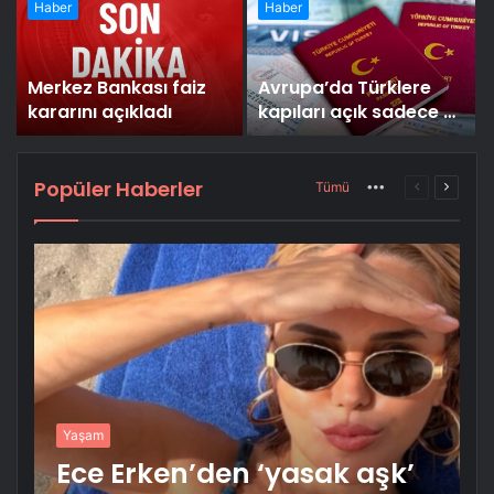
Haber
Haber
Merkez Bankası faiz
Avrupa’da Türklere
a
kararını açıkladı
kapıları açık sadece şu
10 ülke kaldı
Popüler Haberler
More
Önceki
Sonrak
Tümü
sayfa
sayfa
Yaşam
Ece Erken’den ‘yasak aşk’