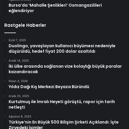
Bursa’da ‘Mahalle Şenlikleri’ Osmangazilileri
eğlendiriyor
Rastgele Haberler
Eylül 7, 2025
Duolingo, yavaşlayan kullanıcı büyümesi nedeniyle
düşürüldü, hedef fiyat 200 dolar azaltıldı
Aralık 14, 2025
İki ülke arasında sağlanan vize kolaylığı büyük paralar
kazandıracak
Nisan 4, 2026
Yıldız Dağı Kış Merkezi Beyaza Büründü
Aralık 25, 2025
Kurtulmuş ile İmralı Heyeti görüştü, rapor için tarih
netleşti
Ağustos 8, 2024
Türkiye’nin En Büyük 500 Bilişim Şirketi Açıklandı: İşte
Zirvedeki İsimler