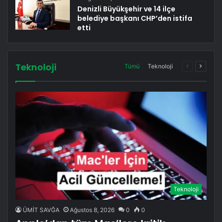
Denizli Büyükşehir ve 14 ilçe
belediye başkanı CHP’den istifa
etti
Teknoloji
Önceki
Sonrak
Tümü
Teknoloji
sayfa
sayfa
Teknoloji
ÜMİT SAVĞA
Ağustos 8, 2026
0
0