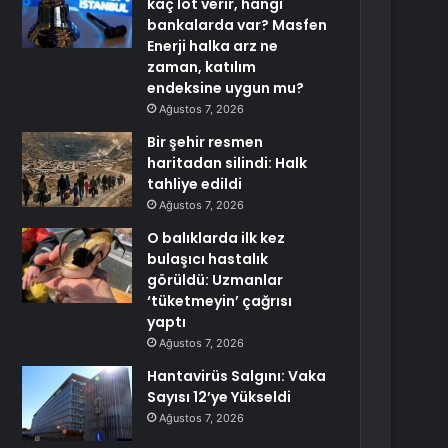
kaç lot verir, hangi
bankalarda var? Masfen
Enerji halka arz ne
zaman, katılım
endeksine uygun mu?
Ağustos 7, 2026
Bir şehir resmen
haritadan silindi: Halk
tahliye edildi
Ağustos 7, 2026
O balıklarda ilk kez
bulaşıcı hastalık
görüldü: Uzmanlar
‘tüketmeyin’ çağrısı
yaptı
Ağustos 7, 2026
Hantavirüs Salgını: Vaka
Sayısı 12’ye Yükseldi
Ağustos 7, 2026