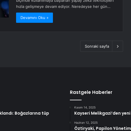
biçimde kullanılmaya başlanan yapay zekâ teknolojileri
hızla gelişmeye devam ediyor. Neredeyse her gün…
Devamını Oku »
Sonraki sayfa
Rastgele Haberler
Kasım 14, 2025
klandı: Boğazlarına tüp
Kayseri Melikgazi’den yeni
Haziran 12, 2025
Öztiryaki, Papilon Yöneti