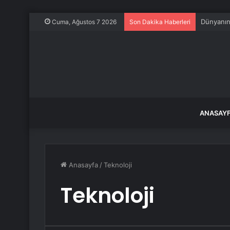
Lüks yat 
Cuma, Ağustos 7 2026
Son Dakika Haberleri
ANASAY
Anasayfa
/
Teknoloji
Teknoloji