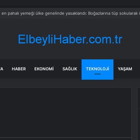
devi borç batağındaki rakibini satın alıyor
FA
HABER
EKONOMI
SAĞLIK
TEKNOLOJI
YAŞAM