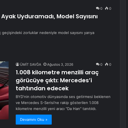
0
0
Ayak Uyduramadı, Model Sayısını
ç geçişindeki zorluklar nedeniyle model sayısını yarıya
ÜMİT SAVĞA
Ağustos 3, 2026
0
0
1.008 kilometre menzilli araç
görücüye çıktı: Mercedes’i
tahtından edecek
BYD'nin otomotiv dünyasında ses getirmesi beklenen
ve Mercedes S-Serisi’ne rakip gösterilen 1.008
kilometre menzilli yeni aracı "Da Han" tanıtıldı.
Devamını Oku »