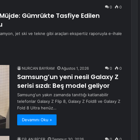
0
0
a Müjde: Gümrükte Tasfiye Edilen
u
amyon, jet ski ve tekne gibi araçları ekspertiz raporuyla e-ihale
NURCAN BAYRAM
Ağustos 1, 2026
0
0
Samsung’un yeni nesil Galaxy Z
serisi sızdı: Beş model geliyor
Samsung'un yakın zamanda tanıttığı katlanabilir
telefonlar Galaxy Z Flip 8, Galaxy Z Fold8 ve Galaxy Z
Fold 8 Ultra henüz…
Devamını Oku »
DİLAN BİÇER
Temmuz 30, 2026
0
0