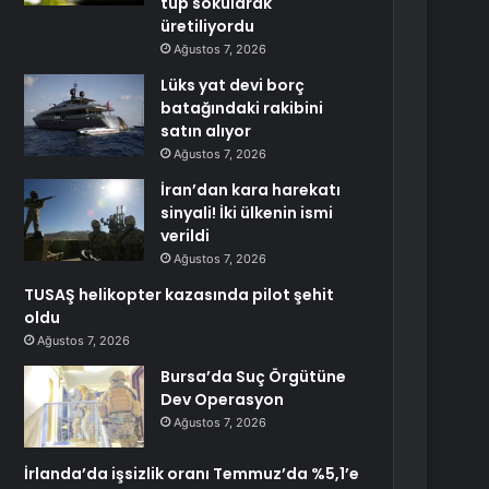
tüp sokularak
üretiliyordu
Ağustos 7, 2026
Lüks yat devi borç
batağındaki rakibini
satın alıyor
Ağustos 7, 2026
İran’dan kara harekatı
sinyali! İki ülkenin ismi
verildi
Ağustos 7, 2026
TUSAŞ helikopter kazasında pilot şehit
oldu
Ağustos 7, 2026
Bursa’da Suç Örgütüne
Dev Operasyon
Ağustos 7, 2026
İrlanda’da işsizlik oranı Temmuz’da %5,1’e