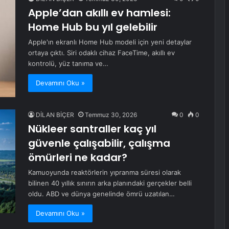
Apple’dan akıllı ev hamlesi:
Home Hub bu yıl gelebilir
Apple'ın ekranlı Home Hub modeli için yeni detaylar
ortaya çıktı. Siri odaklı cihaz FaceTime, akıllı ev
kontrolü, yüz tanıma ve…
Devamını Oku »
DİLAN BİÇER
Temmuz 30, 2026
0
0
Nükleer santraller kaç yıl
güvenle çalışabilir, çalışma
ömürleri ne kadar?
Kamuoyunda reaktörlerin yıpranma süresi olarak
bilinen 40 yıllık sınırın arka planındaki gerçekler belli
oldu. ABD ve dünya genelinde ömrü uzatılan…
Devamını Oku »