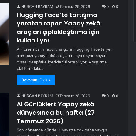
NURCAN BAYRAM
Temmuz 29, 2026
0
0
Hugging Face’te tartışma
yaratan rapor: Yapay zekâ
araçları çıplaklaştırma için
kullanılıyor
AI Forensics'in raporuna göre Hugging Face'te yer
alan bazı yapay zekâ araçları rızaya dayanmayan
cinsel deepfake içerikleri üretebiliyor. Araştırma,
platformdaki…
Devamını Oku »
NURCAN BAYRAM
Temmuz 28, 2026
0
0
AI Günlükleri: Yapay zekâ
dünyasında bu hafta (27
Temmuz 2026)
Son dönemde gündelik hayatta çok daha yaygın