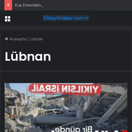
Ece Erken’den ‘yasak aşk’ açıklaması: Hukuki yollara başvuruyor
Menü
Anasayfa
/
Lübnan
Lübnan