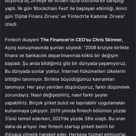
boyunca üç zirveye ve 50’den fazla oturuma ev sahipliği
yaptı. İlk gün ‘Blockchain Fest’ ile başlayan etkinliği, ikinci
gün ‘Dijital Finans Zirvesi’ ve ‘Fintech’te Kadınlar Zirvesi’
izledi.
Fintech duayeni
The Financer’ın CEO’su Chris Skinner,
Açılış konuşmasında şunları söyledi: “2008 kriziyle birlikte
finans ve bankacılık departmanında köklü bir değişim
başladı. Şu anda bildiğimiz gibi bir dünyada yaşamıyoruz.
Bu dünyada sonlar yoktur. İnternet hükümetleri ülkelerin
bittiğini tanımıyor. Birlikte büyüdüğümüz kavramları
tanımıyor. Her şeyi yeniden düşünüyoruz, farklı düşünmek
zorundayız. Nasıl değişebiliriz, nasıl farklı şeyler
yapabiliriz. Birçok şirket bulut ve taşınabilir uygulamaları
kullanmaya çalışıyor. 2010 yılında fintech bölümün yüzde
3’ünü temsil ederken, 2021’de yüzde 38’e ulaştı. Bu oran
daha da artıyor. Her fintech startup şirketi belirli bir
ihtiyaca yönelik hareket eder. Herkese hizmet etmiyorlar.