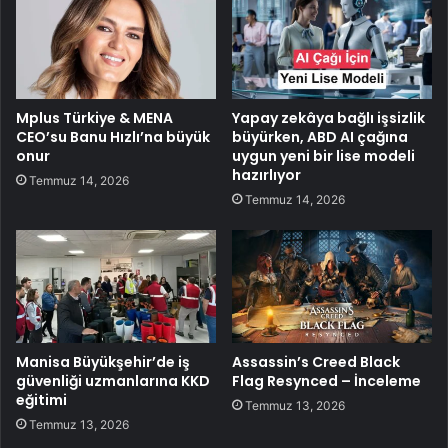
Mplus Türkiye & MENA
Yapay zekâya bağlı işsizlik
CEO’su Banu Hızlı’na büyük
büyürken, ABD AI çağına
onur
uygun yeni bir lise modeli
hazırlıyor
Temmuz 14, 2026
Temmuz 14, 2026
Manisa Büyükşehir’de iş
Assassin’s Creed Black
güvenliği uzmanlarına KKD
Flag Resynced – İnceleme
eğitimi
Temmuz 13, 2026
Temmuz 13, 2026