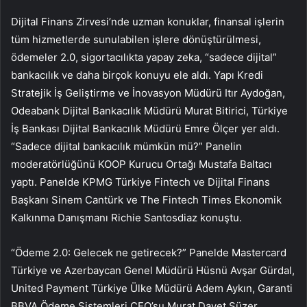
Dijital Finans Zirvesi’nde uzman konuklar, finansal işlerin
tüm hizmetlerde sunulabilen işlere dönüştürülmesi,
ödemeler 2.0, sigortacılıkta yapay zeka, “sadece dijital”
bankacılık ve daha birçok konuyu ele aldı. Yapı Kredi
Stratejik İş Geliştirme ve İnovasyon Müdürü Itır Aydoğan,
Odeabank Dijital Bankacılık Müdürü Murat Bitirici, Türkiye
İş Bankası Dijital Bankacılık Müdürü Emre Ölçer yer aldı.
“Sadece dijital bankacılık mümkün mü?” Panelin
moderatörlüğünü KOOP Kurucu Ortağı Mustafa Baltacı
yaptı. Panelde KPMG Türkiye Fintech ve Dijital Finans
Başkanı Sinem Cantürk ve The Fintech Times Ekonomik
Kalkınma Danışmanı Richie Santosdiaz konuştu.
“Ödeme 2.0: Gelecek ne getirecek?” Panelde Mastercard
Türkiye ve Azerbaycan Genel Müdürü Hüsnü Avşar Gürdal,
United Payment Türkiye Ülke Müdürü Adem Aykın, Garanti
BBVA Ödeme Sistemleri CEO’su Murat Davet Süzer