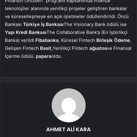
Finansın Öncüleri” programı kapsamında finansal
teknolojiler alanında yenilikçi projeler geliştiren bankalar
ve küreselleşmeye en açık işletmeler ödüllendirildi. Öncü
Bankası
Türkiye İş Bankası
The Visionary Bank ödülü ise
Yapı Kredi Bankası
The Collaborative Bank’a (En İşbirlikçi
Banka) verildi
Fibabanka
, Küresel Fintech
Birleşik Ödeme
,
Gelişen Fintech
Basit,
Yenilikçi Fintech
ağustos
ve Finansal
İçerme ödülü.
papara
oldu.
AHMET ALİ KARA