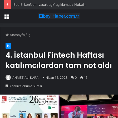
Ece Erken’den ‘yasak aşk’ açıklaması: Hukuki yollara başvuruyor
Menü
Anasayfa
/
İş
İş
4. İstanbul Fintech Haftası
katılımcılardan tam not aldı
AHMET ALİ KARA
Nisan 15, 2023
0
15
3 dakika okuma süresi