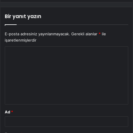
Bir yanıt yazın
E-posta adresiniz yayınlanmayacak.
Gerekli alanlar
*
ile
işaretlenmişlerdir
Y
o
r
u
m
*
Ad
*