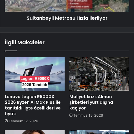
Sultanbeyli Metrosu Hızla İlerliyor
İlgili Makaleler
Lenovo Legion R9000X
Maliyet krizi: Alman
2026 Ryzen AI Max Plus ile
şirketleri yurt dışına
tanıtıldı: İşte özellikleri ve
kaçıyor
fiyatı
Temmuz 15, 2026
Temmuz 17, 2026