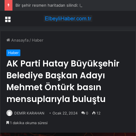
Bir şehir resmen haritadan silindi: Halk tahliye edildi
Menü
Anasayfa
/
Haber
Haber
AK Parti Hatay Büyükşehir
Belediye Başkan Adayı
Mehmet Öntürk basın
mensuplarıyla buluştu
DEMİR KARAHAN
Ocak 22, 2024
0
12
1 dakika okuma süresi