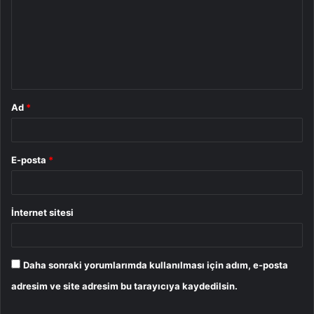
r
u
m
*
Ad
*
E-posta
*
İnternet sitesi
Daha sonraki yorumlarımda kullanılması için adım, e-posta
adresim ve site adresim bu tarayıcıya kaydedilsin.