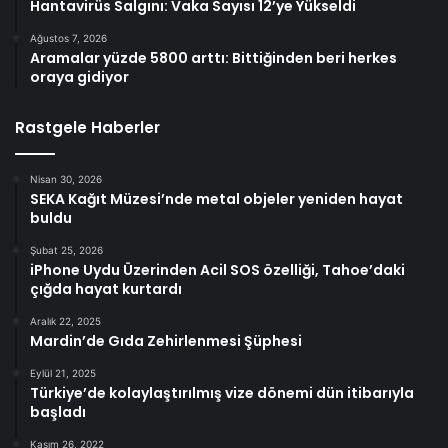
Hantavirüs Salgını: Vaka Sayısı 12’ye Yükseldi
Ağustos 7, 2026
Aramalar yüzde 5800 arttı: Bittiğinden beri herkes
oraya gidiyor
Rastgele Haberler
Nisan 30, 2026
SEKA Kağıt Müzesi’nde metal objeler yeniden hayat
buldu
Şubat 25, 2026
iPhone Uydu Üzerinden Acil SOS özelliği, Tahoe’daki
çığda hayat kurtardı
Aralık 22, 2025
Mardin’de Gıda Zehirlenmesi Şüphesi
Eylül 21, 2025
Türkiye’de kolaylaştırılmış vize dönemi dün itibarıyla
başladı
Kasım 26, 2022