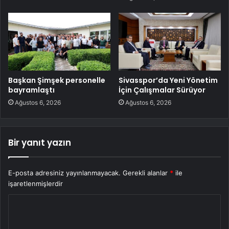
Başkan Şimşek personelle
Sivasspor’da Yeni Yönetim
bayramlaştı
İçin Çalışmalar Sürüyor
Ağustos 6, 2026
Ağustos 6, 2026
Bir yanıt yazın
E-posta adresiniz yayınlanmayacak.
Gerekli alanlar
*
ile
işaretlenmişlerdir
Y
o