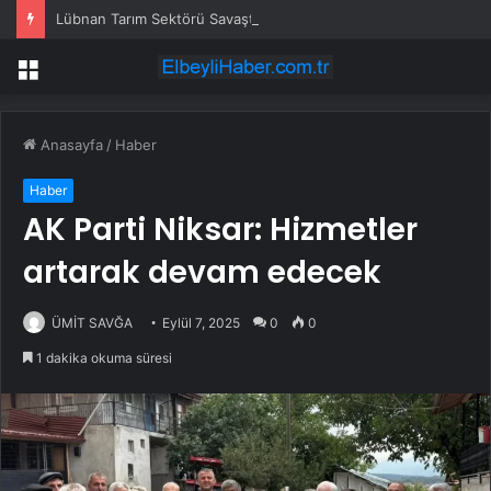
Lübnan Tarım Sektörü Savaşta 530 Milyon Dolar Kaybetti
Menü
Anasayfa
/
Haber
Haber
AK Parti Niksar: Hizmetler
artarak devam edecek
ÜMİT SAVĞA
Eylül 7, 2025
0
0
1 dakika okuma süresi