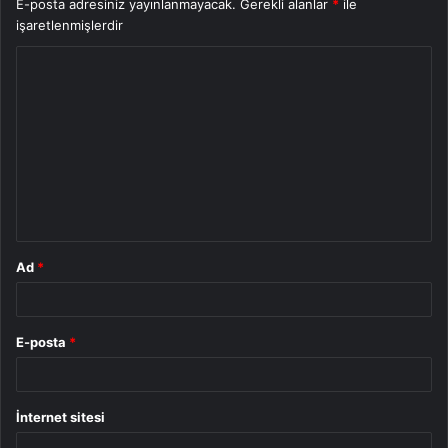
E-posta adresiniz yayınlanmayacak.
Gerekli alanlar
*
ile
işaretlenmişlerdir
Y
o
r
u
m
*
Ad
*
E-posta
*
İnternet sitesi