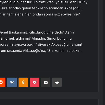
lediği gibi her türlü hırsızlıktan, yolsuzluktan CHP’yi
P sıralarından gelen tepkilerin ardından Akbaşoğlu,
unlar, temizlensinler, ondan sonra söz söylesinler”
Genel Başkanımız Kılıçdaroğlu ne dedi? ‘Asrın
undan örnek aldın mı? Almadın. Şimdi bunu mu
rıyorsanız aynaya bakın” diyerek Akbaşoğlu’na yanıt
turum sırasında Akbaşoğlu’na, “Siz kendinize bakın,
erest
Reddit
VKontakte
Odnoklassniki
Pocket
E-Posta ile paylaş
Yazdır