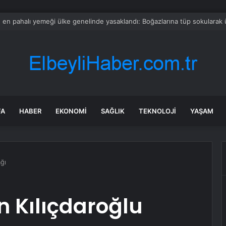
devi borç batağındaki rakibini satın alıyor
FA
HABER
EKONOMI
SAĞLIK
TEKNOLOJI
YAŞAM
ağı
n Kılıçdaroğlu