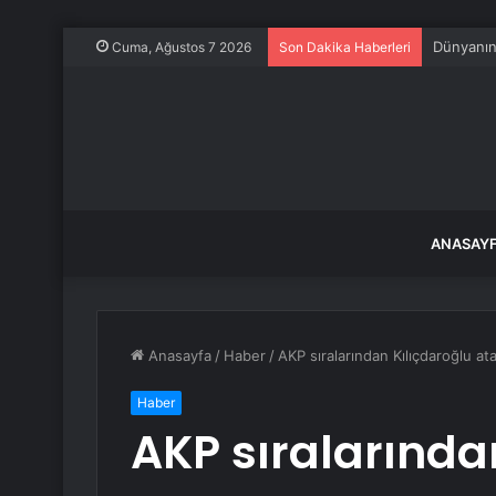
Lüks yat 
Cuma, Ağustos 7 2026
Son Dakika Haberleri
ANASAY
Anasayfa
/
Haber
/
AKP sıralarından Kılıçdaroğlu at
Haber
AKP sıralarında