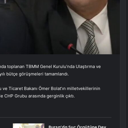
ında toplanan TBMM Genel Kurulu’nda Ulaştırma ve
6 yılı bütçe görüşmeleri tamamlandı.
 ve Ticaret Bakanı Ömer Bolat’ın milletvekillerinin
le CHP Grubu arasında gerginlik çıktı.
Bursa’da Suç Örgütüne Dev