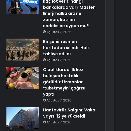
kaç lot verir, hangi
bankalarda var? Masfen
Enerji halka arz ne
zaman, katılım
endeksine uygun mu?
Ağustos 7, 2026
Bir şehir resmen
haritadan silindi: Halk
tahliye edildi
Ağustos 7, 2026
O balıklarda ilk kez
bulaşıcı hastalık
görüldü: Uzmanlar
‘tüketmeyin’ çağrısı
yaptı
Ağustos 7, 2026
Hantavirüs Salgını: Vaka
Sayısı 12’ye Yükseldi
Ağustos 7, 2026