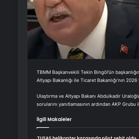
TBMM Başkanvekili Tekin Bingöl’ün başkanlığ
Altyapı Bakanlığı ile Ticaret Bakanlığı’nın 202
Ulaştırma ve Altyapı Bakanı Abdulkadir Uraloğlu
sorularını yanıtlamasının ardından AKP Grubu i
İlgili Makaleler
TUSAŞ helikopter kazasında pilot şehit oldu