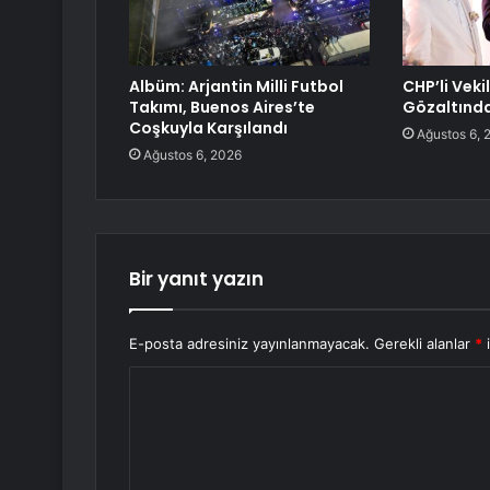
Albüm: Arjantin Milli Futbol
CHP’li Veki
Takımı, Buenos Aires’te
Gözaltınd
Coşkuyla Karşılandı
Ağustos 6, 
Ağustos 6, 2026
Bir yanıt yazın
E-posta adresiniz yayınlanmayacak.
Gerekli alanlar
*
i
Y
o
r
u