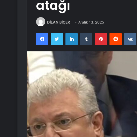
atağı
DİLAN BİÇER
Aralık 13, 2025
Facebook
Twitter
LinkedIn
Tumblr
Pinterest
Reddit