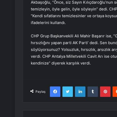
Akbaşoğlu, “Önce, siz Sayın Kılıçdaroğlu’nun söy
temizleyin, öyle gelin, öyle söyleyin” dedi. CH
“Kendi sıfatlarını temizlesinler ve ortaya koys
ifadelerini kullandı.
CHP Grup Başkanvekili Ali Mahir Başarır ise, “
hırsızlığını yapan parti AK Parti’ dedi. Sen b
söylüyorsunuz? Yolsuzluk, hırsızlık, arsızlık a
verdi. CHP Antalya Milletvekili Cavit Arı ise o
kendinize” diyerek karşılık verdi.
Facebook
Twitter
LinkedIn
Tumblr
Pint
Paylaş