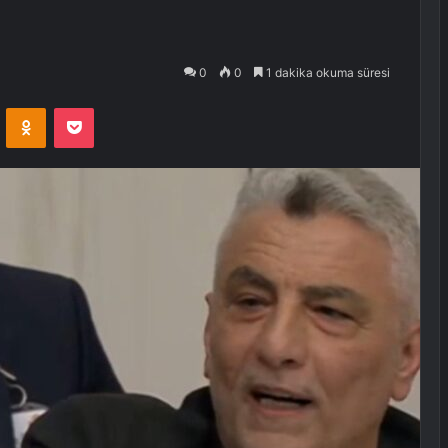
0
0
1 dakika okuma süresi
VKontakte
Odnoklassniki
Pocket