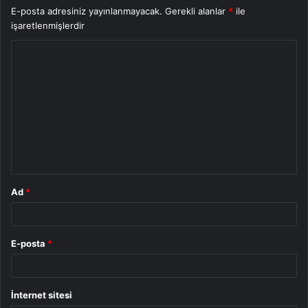
E-posta adresiniz yayınlanmayacak.
Gerekli alanlar
*
ile
işaretlenmişlerdir
Y
o
r
u
m
*
Ad
*
E-posta
*
İnternet sitesi