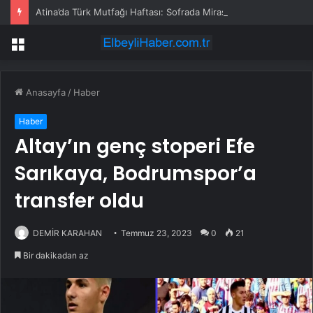
Atina’da Türk Mutfağı Haftası: Sofrada Miras
Menü
Anasayfa
/
Haber
Haber
Altay’ın genç stoperi Efe
Sarıkaya, Bodrumspor’a
transfer oldu
DEMİR KARAHAN
Temmuz 23, 2023
0
21
Bir dakikadan az