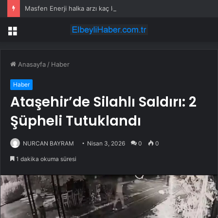
Masfen Enerji halka arzı kaç lot verir, hangi bankalarda var? Masfen Enerji halka arz ne zaman, katılım endeksine uygun mu?
Menü
Anasayfa
/
Haber
Haber
Ataşehir’de Silahlı Saldırı: 2
Şüpheli Tutuklandı
NURCAN BAYRAM
Nisan 3, 2026
0
0
1 dakika okuma süresi