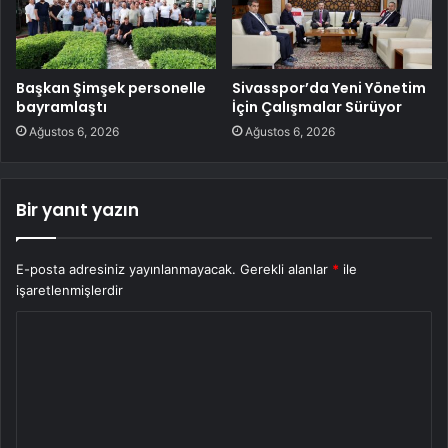
Başkan Şimşek personelle
Sivasspor’da Yeni Yönetim
bayramlaştı
İçin Çalışmalar Sürüyor
Ağustos 6, 2026
Ağustos 6, 2026
Bir yanıt yazın
E-posta adresiniz yayınlanmayacak.
Gerekli alanlar
*
ile
işaretlenmişlerdir
Y
o
r
u
m