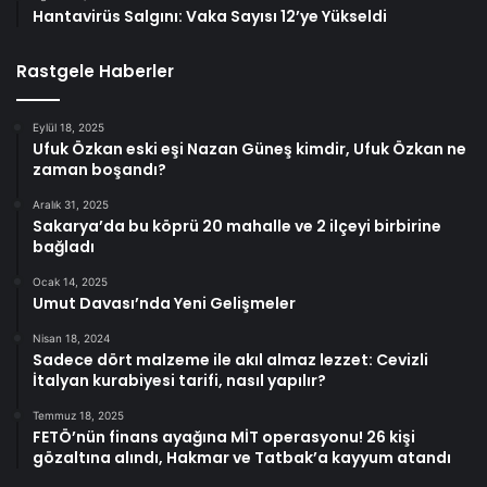
Hantavirüs Salgını: Vaka Sayısı 12’ye Yükseldi
Rastgele Haberler
Eylül 18, 2025
Ufuk Özkan eski eşi Nazan Güneş kimdir, Ufuk Özkan ne
zaman boşandı?
Aralık 31, 2025
Sakarya’da bu köprü 20 mahalle ve 2 ilçeyi birbirine
bağladı
Ocak 14, 2025
Umut Davası’nda Yeni Gelişmeler
Nisan 18, 2024
Sadece dört malzeme ile akıl almaz lezzet: Cevizli
İtalyan kurabiyesi tarifi, nasıl yapılır?
Temmuz 18, 2025
FETÖ’nün finans ayağına MİT operasyonu! 26 kişi
gözaltına alındı, Hakmar ve Tatbak’a kayyum atandı