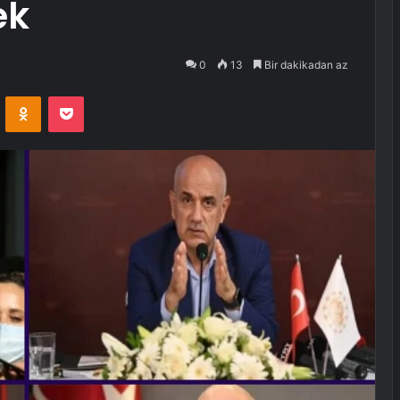
ek
0
13
Bir dakikadan az
VKontakte
Odnoklassniki
Pocket