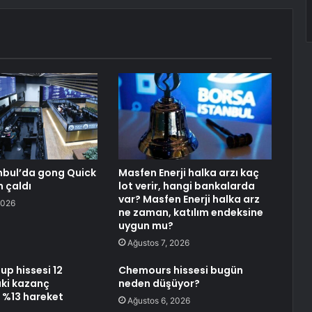
nbul’da gong Quick
Masfen Enerji halka arzı kaç
n çaldı
lot verir, hangi bankalarda
var? Masfen Enerji halka arz
2026
ne zaman, katılım endeksine
uygun mu?
Ağustos 7, 2026
up hissesi 12
Chemours hissesi bugün
ki kazanç
neden düşüyor?
 %13 hareket
Ağustos 6, 2026