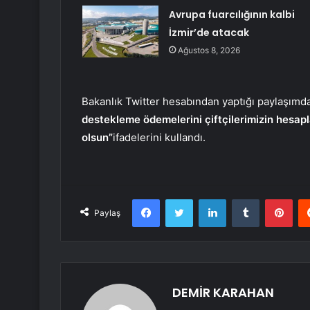
Avrupa fuarcılığının kalbi
İzmir’de atacak
Ağustos 8, 2026
Bakanlık Twitter hesabından yaptığı paylaşımd
destekleme ödemelerini çiftçilerimizin hesapl
olsun”
ifadelerini kullandı.
Facebook
Twitter
LinkedIn
Tumblr
Pint
Paylaş
DEMİR KARAHAN