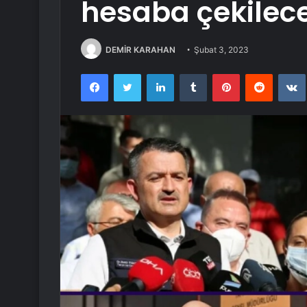
hesaba çekilec
DEMİR KARAHAN
Şubat 3, 2023
Facebook
Twitter
LinkedIn
Tumblr
Pinterest
Reddit