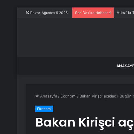
Atina’da 
Pazar, Ağustos 9 2026
Son Dakika Haberleri
ANASAY
Anasayfa
/
Ekonomi
/
Bakan Kirişci açıkladı! Bugün
Ekonomi
Bakan Kirişci a