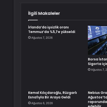
İlgili Makaleler
İrlanda’da işsizlik oranı
Temmuz’da %5,1’e yükseldi
Ağustos 7, 2026
Borsa İsta
Sigorta içi
Ağustos 7, 
Kemal Kılıçdaroğlu, Rüzgarlı
Nebius Gro
Esnafıyla Bir Araya Geldi
Ağustos’ta
raporunda
Ağustos 6, 2026
edebilir