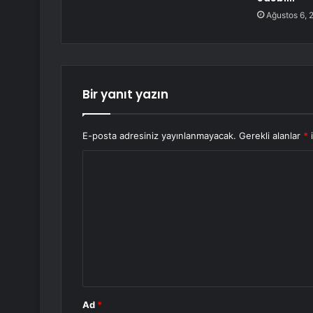
Ağustos 6, 
Bir yanıt yazın
E-posta adresiniz yayınlanmayacak.
Gerekli alanlar
*
i
Y
o
r
u
m
*
Ad
*