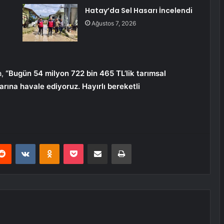
Hatay’da Sel Hasarı İncelendi
Ağustos 7, 2026
a,
“Bugün 54 milyon 722 bin 465 TL’lik tarımsal
arına havale ediyoruz. Hayırlı bereketli
erest
Reddit
VKontakte
Odnoklassniki
Pocket
E-Posta ile paylaş
Yazdır