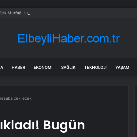
Türk Mutfağı Haftası: Sofrada Miras
FA
HABER
EKONOMI
SAĞLIK
TEKNOLOJI
YAŞAM
 hesaba çekilecek
çıkladı! Bugün