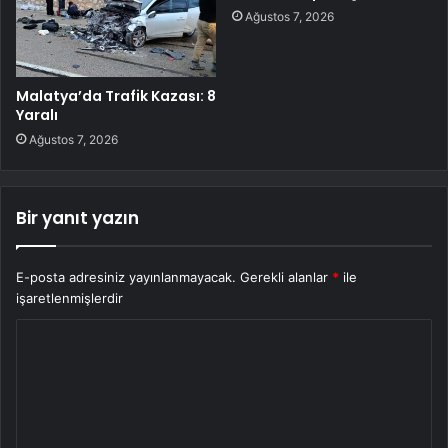
Ağustos 7, 2026
Malatya’da Trafik Kazası: 8
Yaralı
Ağustos 7, 2026
Bir yanıt yazın
E-posta adresiniz yayınlanmayacak.
Gerekli alanlar
*
ile
işaretlenmişlerdir
Y
o
r
u