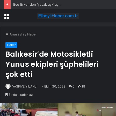
Ece Erken’den ‘yasak aşk’ açıklaması: Hukuki yollara başvuruyor
Menü
Anasayfa
/
Haber
Haber
Balıkesir’de Motosikletli
Yunus ekipleri şüphelileri
şok etti
VASFİYE YILANLI
Ekim 30, 2023
0
18
Bir dakikadan az