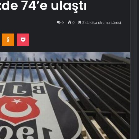
de 74’e ulaştı
0
0
2 dakika okuma süresi
VKontakte
Odnoklassniki
Pocket