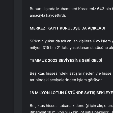
Bunun dışında Muhammed Karadeniz 643 bin 932
amacıyla kaydettirdi.
MERKEZİ KAYIT KURULUŞU DA AÇIKLADI
SPK’nın yukarıda adı anılan kişilere 6 ay işlem
milyon 315 bin 21 lotu yasaklanan statüsüne ald
TEMMUZ 2023 SEVİYESİNE GERİ GELDİ
Beşiktaş hissesindeki satışlar nedeniyle hisse
tarihindeki seviyelerinden işlem görüyor.
18 MİLYON LOTUN ÜSTÜNDE SATIŞ BEKLEYE
Beşiktaş hissesi tabana kitlendiği için alış ol
itibarıyla) 18 milyon 205 bin lot satış bekliyor.