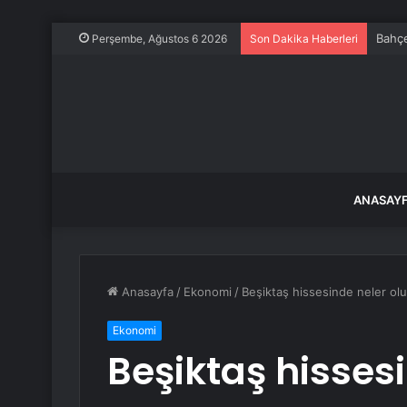
Bahçe
Perşembe, Ağustos 6 2026
Son Dakika Haberleri
ANASAY
Anasayfa
/
Ekonomi
/
Beşiktaş hissesinde neler olu
Ekonomi
Beşiktaş hisses