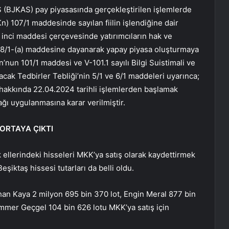
AŞ (BJKAS) pay piyasasında gerçekleştirilen işlemlerde
 107/1 maddesinde sayılan fiilin işlendiğine dair
nci maddesi çerçevesinde yatırımcıların hak ve
28/1-(a) maddesine dayanarak yapay piyasa oluşturmaya
nun 101/1 maddesi ve V-101.1 sayılı Bilgi Suistimali ve
cak Tedbirler Tebliği’nin 5/1 ve 6/1 maddeleri uyarınca;
er hakkında 22.04.2024 tarihli işlemlerden başlamak
ğı uygulanmasına karar verilmiştir.
ORTAYA ÇIKTI
ellerindeki hisseleri MKK’ya satış olarak kaydettirmek
şiktaş hissesi tutarları da belli oldu.
han Kaya 2 milyon 695 bin 370 lot, Engin Meral 877 bin
ammer Geçgel 104 bin 626 lotu MKK’ya satış için