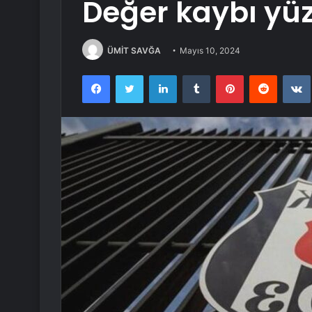
Değer kaybı yüz
ÜMİT SAVĞA
Mayıs 10, 2024
Facebook
Twitter
LinkedIn
Tumblr
Pinterest
Reddit