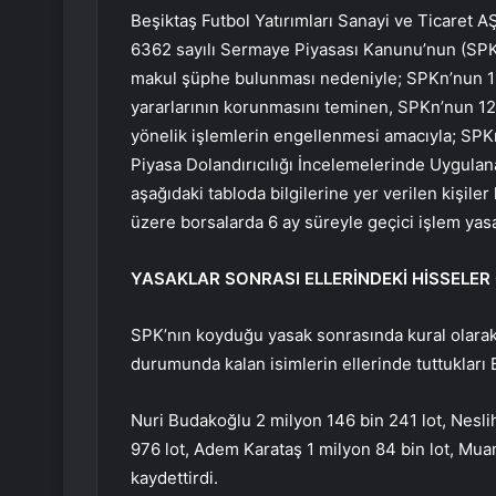
Beşiktaş Futbol Yatırımları Sanayi ve Ticaret 
6362 sayılı Sermaye Piyasası Kanunu’nun (SPKn)
makul şüphe bulunması nedeniyle; SPKn’nun 1 i
yararlarının korunmasını teminen, SPKn’nun 1
yönelik işlemlerin engellenmesi amacıyla; SPKn’
Piyasa Dolandırıcılığı İncelemelerinde Uygulana
aşağıdaki tabloda bilgilerine yer verilen kişil
üzere borsalarda 6 ay süreyle geçici işlem yasa
YASAKLAR SONRASI ELLERİNDEKİ HİSSELER 
SPK’nın koyduğu yasak sonrasında kural olarak 
durumunda kalan isimlerin ellerinde tuttukları Be
Nuri Budakoğlu 2 milyon 146 bin 241 lot, Nesli
976 lot, Adem Karataş 1 milyon 84 bin lot, Mu
kaydettirdi.