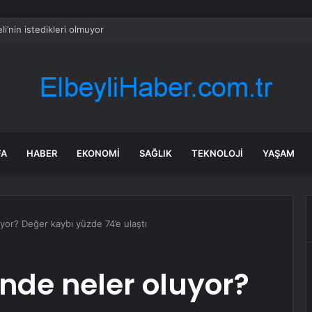
li’nin istedikleri olmuyor
FA
HABER
EKONOMI
SAĞLIK
TEKNOLOJI
YAŞAM
yor? Değer kaybı yüzde 74’e ulaştı
inde neler oluyor?