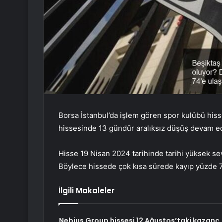
Borsa İstanbul’da işlem gören spor kulübü hisse
hissesinde 13 gündür aralıksız düşüş devam ed
Hisse 19 Nisan 2024 tarihinde tarihi yüksek sev
Böylece hissede çok kısa sürede kayıp yüzde 74
İlgili Makaleler
Nebius Group hissesi 12 Ağustos’taki kazanç