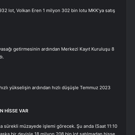
 lot, Volkan Eren 1 milyon 302 bin lotu MKK’ya satış
 yasağı getirmesinin ardından Merkezi Kayıt Kuruluşu 8
ı.
 hızlı yükselişin ardından hızlı düşüşle Temmuz 2023
N HİSSE VAR
ursa sürekli müzayede işlemi görecek. Şu anda (Saat 11:10
 Başka bir deyişle 18 milyon 208 bin lot satılmadan hisse