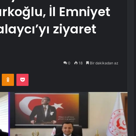
rkoğlu, İl Emniyet
laycı’yı ziyaret
0
18
Bir dakikadan az
VKontakte
Odnoklassniki
Pocket