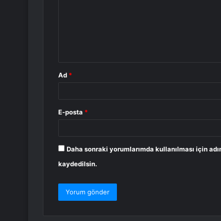
r
u
m
*
Ad
*
E-posta
*
Daha sonraki yorumlarımda kullanılması için adı
kaydedilsin.