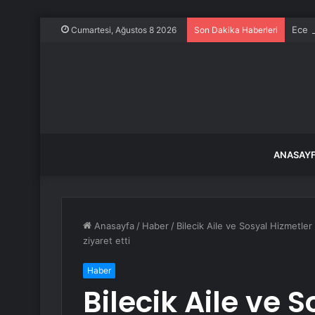
Ece E
Cumartesi, Ağustos 8 2026
Son Dakika Haberleri
ANASAY
Anasayfa
/
Haber
/
Bilecik Aile ve Sosyal Hizmetler
ziyaret etti
Haber
Bilecik Aile ve S