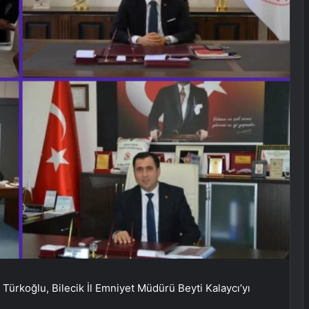
 Türkoğlu, Bilecik İl Emniyet Müdürü Beyti Kalaycı’yı