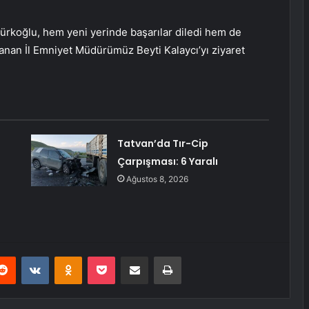
Türkoğlu, hem yeni yerinde başarılar diledi hem de
atanan İl Emniyet Müdürümüz Beyti Kalaycı’yı ziyaret
Tatvan’da Tır-Cip
Çarpışması: 6 Yaralı
Ağustos 8, 2026
erest
Reddit
VKontakte
Odnoklassniki
Pocket
E-Posta ile paylaş
Yazdır