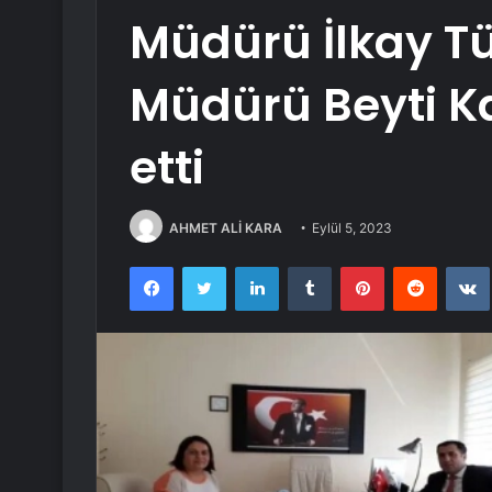
Müdürü İlkay Tü
Müdürü Beyti Ka
etti
AHMET ALİ KARA
Eylül 5, 2023
Facebook
Twitter
LinkedIn
Tumblr
Pinterest
Reddit