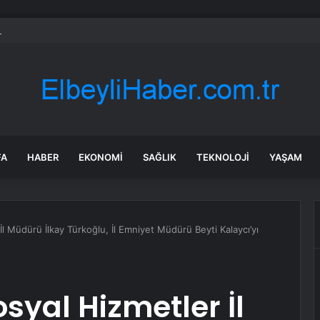
rken’den ‘yasak aşk’ açıklaması: Hukuki yollara başvuruyor
FA
HABER
EKONOMI
SAĞLIK
TEKNOLOJI
YAŞAM
 İl Müdürü İlkay Türkoğlu, İl Emniyet Müdürü Beyti Kalaycı’yı
osyal Hizmetler İl