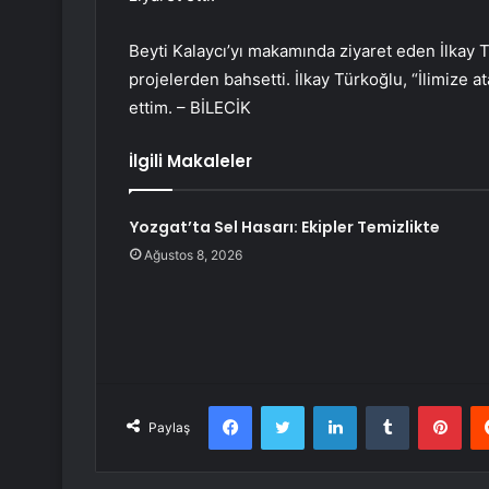
Beyti Kalaycı’yı makamında ziyaret eden İlkay 
projelerden bahsetti. İlkay Türkoğlu, “İlimize 
ettim. – BİLECİK
İlgili Makaleler
Yozgat’ta Sel Hasarı: Ekipler Temizlikte
Ağustos 8, 2026
Facebook
Twitter
LinkedIn
Tumblr
Pint
Paylaş