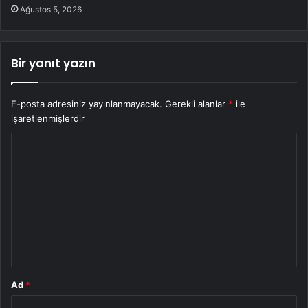
Ağustos 5, 2026
Bir yanıt yazın
E-posta adresiniz yayınlanmayacak.
Gerekli alanlar
*
ile
işaretlenmişlerdir
Y
o
r
u
m
*
Ad
*