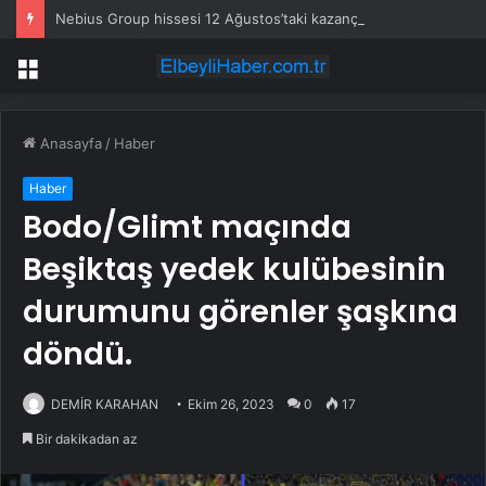
Nebius Group hissesi 12 Ağustos’taki kazanç raporunda %13 hareket edebilir
Menü
Anasayfa
/
Haber
Haber
Bodo/Glimt maçında
Beşiktaş yedek kulübesinin
durumunu görenler şaşkına
döndü.
DEMİR KARAHAN
Ekim 26, 2023
0
17
Bir dakikadan az