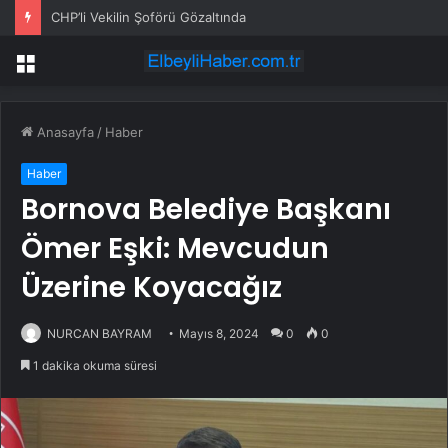
CHP’li Vekilin Şoförü Gözaltında
Menü
Anasayfa
/
Haber
Haber
Bornova Belediye Başkanı
Ömer Eşki: Mevcudun
Üzerine Koyacağız
NURCAN BAYRAM
Mayıs 8, 2024
0
0
1 dakika okuma süresi