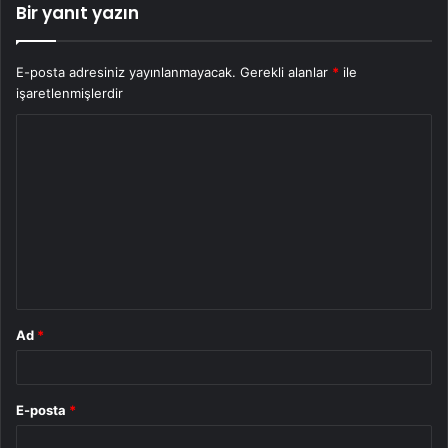
Bir yanıt yazın
E-posta adresiniz yayınlanmayacak.
Gerekli alanlar
*
ile
işaretlenmişlerdir
Y
o
r
u
m
*
Ad
*
E-posta
*