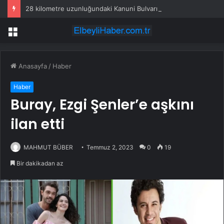
28 kilometre uzunluğundaki Kanuni Bulvarının 20 kilometrelik kısmı ulaşıma açıldı
Menü
Anasayfa
/
Haber
Haber
Buray, Ezgi Şenler’e aşkını
ilan etti
MAHMUT BÜBER
Temmuz 2, 2023
0
19
Bir dakikadan az