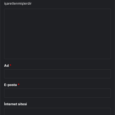
işaretlenmişlerdir
Y
o
r
u
m
*
Ad
*
E-posta
*
İnternet sitesi