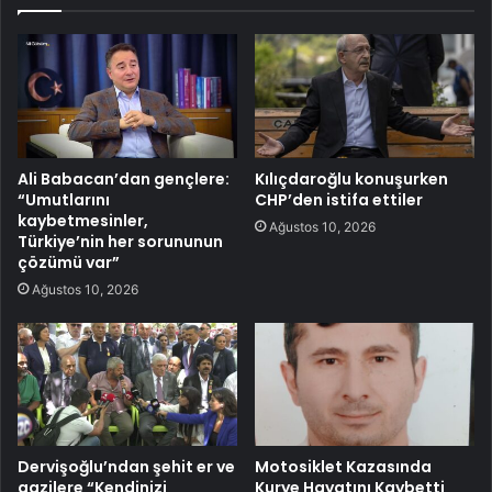
Ali Babacan’dan gençlere:
Kılıçdaroğlu konuşurken
“Umutlarını
CHP’den istifa ettiler
kaybetmesinler,
Ağustos 10, 2026
Türkiye’nin her sorununun
çözümü var”
Ağustos 10, 2026
Dervişoğlu’ndan şehit er ve
Motosiklet Kazasında
gazilere “Kendinizi
Kurye Hayatını Kaybetti