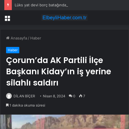
Lüks yat devi borç batağındaki rakibini satın alıyor
Menü
Anasayfa
/
Haber
Haber
Çorum’da AK Partili İlçe
Başkanı Kiday’ın iş yerine
silahlı saldırı
DİLAN BİÇER
Nisan 8, 2024
0
7
1 dakika okuma süresi