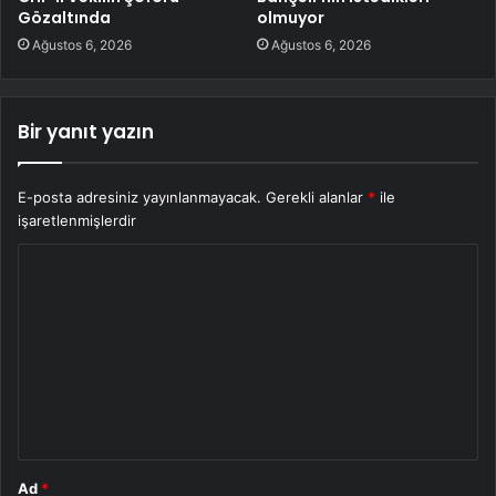
Gözaltında
olmuyor
Ağustos 6, 2026
Ağustos 6, 2026
Bir yanıt yazın
E-posta adresiniz yayınlanmayacak.
Gerekli alanlar
*
ile
işaretlenmişlerdir
Y
o
r
u
m
*
Ad
*