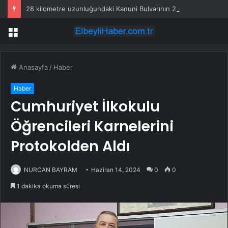
28 kilometre uzunluğundaki Kanuni Bulvarının 20 kilometrelik kısmı ulaşıma açıldı
Menü
Anasayfa
/
Haber
Haber
Cumhuriyet İlkokulu
Öğrencileri Karnelerini
Protokolden Aldı
NURCAN BAYRAM
Haziran 14, 2024
0
0
1 dakika okuma süresi