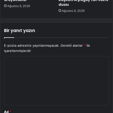
duası
Ağustos 9, 2026
Ağustos 9, 2026
Bir yanıt yazın
E-posta adresiniz yayınlanmayacak.
Gerekli alanlar
*
ile
işaretlenmişlerdir
Y
o
r
u
m
*
Ad
*