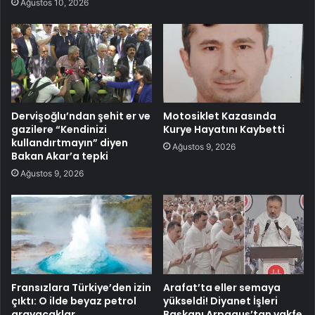
Ağustos 10, 2026
Dervişoğlu’ndan şehit er ve
Motosiklet Kazasında
gazilere “Kendinizi
Kurye Hayatını Kaybetti
kullandırtmayın” diyen
Ağustos 9, 2026
Bakan Akar’a tepki
Ağustos 9, 2026
Fransızlara Türkiye’den izin
Arafat’ta eller semaya
çıktı: O ilde beyaz petrol
yükseldi! Diyanet İşleri
arayacaklar
Başkanı Arpaguş’tan vakfe