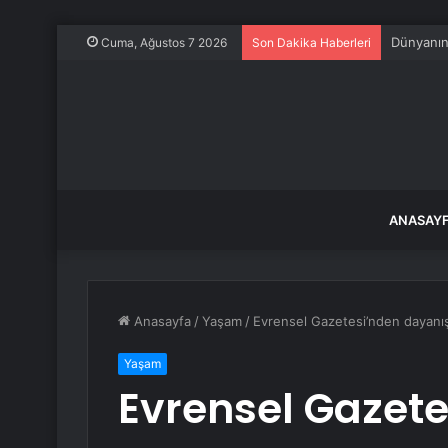
Lüks yat 
Cuma, Ağustos 7 2026
Son Dakika Haberleri
ANASAY
Anasayfa
/
Yaşam
/
Evrensel Gazetesi’nden dayanış
Yaşam
Evrensel Gazete