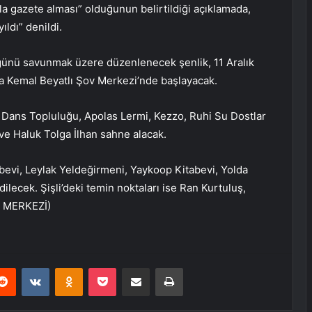
la gazete alması” olduğunun belirtildiği açıklamada,
ıldı” denildi.
ğünü savunmak üzere düzenlenecek şenlik, 11 Aralık
 Kemal Beyatlı Şov Merkezi’nde başlayacak.
 Dans Topluluğu, Apolas Lermi, Kezzo, Ruhi Su Dostlar
e Haluk Tolga İlhan sahne alacak.
bevi, Leylak Yeldeğirmeni, Yaykoop Kitabevi, Yolda
lecek. Şişli’deki temin noktaları ise Ran Kurtuluş,
ER MERKEZİ)
erest
Reddit
VKontakte
Odnoklassniki
Pocket
E-Posta ile paylaş
Yazdır