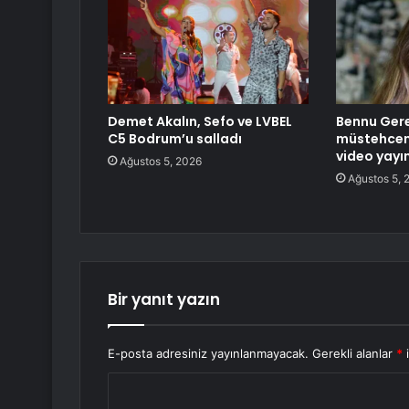
Demet Akalın, Sefo ve LVBEL
Bennu Ger
C5 Bodrum’u salladı
müstehcenl
video yayın
Ağustos 5, 2026
Ağustos 5, 
Bir yanıt yazın
E-posta adresiniz yayınlanmayacak.
Gerekli alanlar
*
i
Y