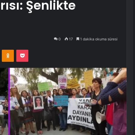
sı: Şenlikte
0
17
1 dakika okuma süresi
VKontakte
Odnoklassniki
Pocket