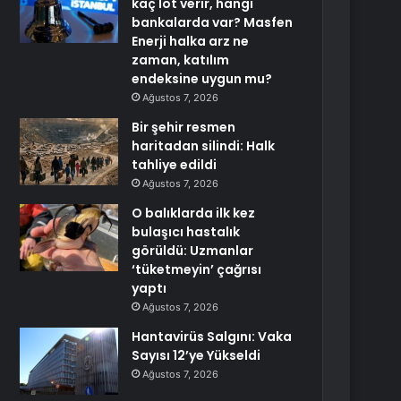
kaç lot verir, hangi
bankalarda var? Masfen
Enerji halka arz ne
zaman, katılım
endeksine uygun mu?
Ağustos 7, 2026
Bir şehir resmen
haritadan silindi: Halk
tahliye edildi
Ağustos 7, 2026
O balıklarda ilk kez
bulaşıcı hastalık
görüldü: Uzmanlar
‘tüketmeyin’ çağrısı
yaptı
Ağustos 7, 2026
Hantavirüs Salgını: Vaka
Sayısı 12’ye Yükseldi
Ağustos 7, 2026