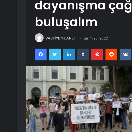
dayanışma çağrı
buluşalım
VASFİYE YILANLI
Kasım 28, 2022
Facebook
Twitter
LinkedIn
Tumblr
Pinterest
Reddit