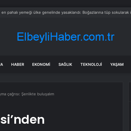
devi borç batağındaki rakibini satın alıyor
FA
HABER
EKONOMI
SAĞLIK
TEKNOLOJI
YAŞAM
ma çağrısı: Şenlikte buluşalım
si’nden