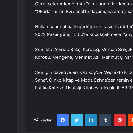
Gerekçelerinden birinin “okurlarının birden faz
“Okurlarımızın Evrensel’le dayanışması ‘suç’ say
Halkın haber alma özgürlüğü ve basın özgürlü
2022 Pazar günü 15.00’te Küçükçekmece Yahya
Şenlikte Zeynep Bakşi Karatağ, Mercan Selçuk
Korosu, Mengene, Mehmet Atlı, Mahmut Çınar v
Şenliğin davetiyeleri Kadıköy’de Mephisto Kita
Sahaf, Ginko Kitap ve Moda Sahne’den temin edi
Fotika Kafe ve Nostalji Kitabevi olacak. (HAB
Facebook
Twitter
LinkedIn
Tumblr
Pint
Paylaş