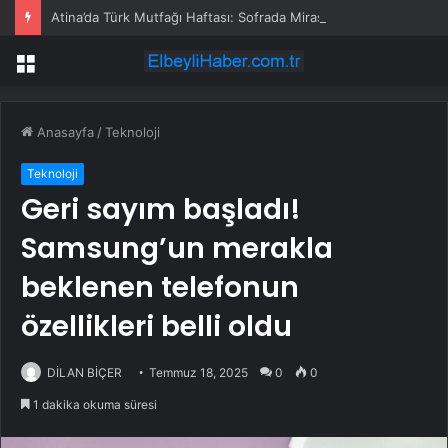
Atina’da Türk Mutfağı Haftası: Sofrada Miras
Menü
Anasayfa
/
Teknoloji
Teknoloji
Geri sayım başladı!
Samsung’un merakla
beklenen telefonun
özellikleri belli oldu
DİLAN BİÇER
Temmuz 18, 2025
0
0
1 dakika okuma süresi