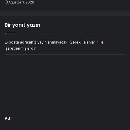
Ağustos 1, 2026
Bir yanıt yazın
E-posta adresiniz yayınlanmayacak.
Gerekli alanlar
*
ile
işaretlenmişlerdir
Y
o
r
u
m
*
Ad
*