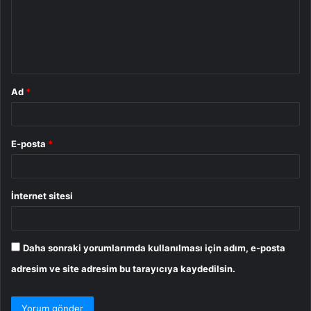
u
m
*
Ad
*
E-posta
*
İnternet sitesi
Daha sonraki yorumlarımda kullanılması için adım, e-posta
adresim ve site adresim bu tarayıcıya kaydedilsin.