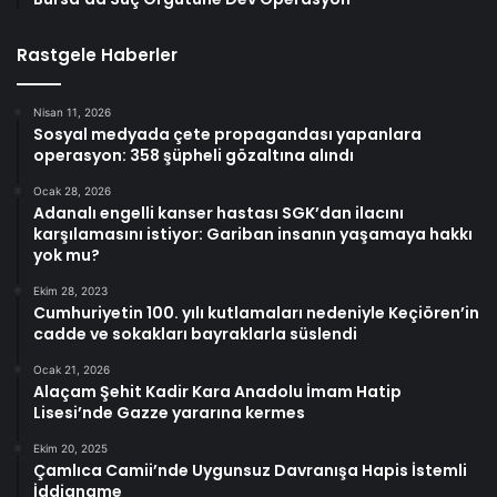
Rastgele Haberler
Nisan 11, 2026
Sosyal medyada çete propagandası yapanlara
operasyon: 358 şüpheli gözaltına alındı
Ocak 28, 2026
Adanalı engelli kanser hastası SGK’dan ilacını
karşılamasını istiyor: Gariban insanın yaşamaya hakkı
yok mu?
Ekim 28, 2023
Cumhuriyetin 100. yılı kutlamaları nedeniyle Keçiören’in
cadde ve sokakları bayraklarla süslendi
Ocak 21, 2026
Alaçam Şehit Kadir Kara Anadolu İmam Hatip
Lisesi’nde Gazze yararına kermes
Ekim 20, 2025
Çamlıca Camii’nde Uygunsuz Davranışa Hapis İstemli
İddianame