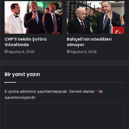
CHP’li Vekilin Şoförü
Bahçeli’nin istedikleri
Gözaltında
olmuyor
Ağustos 6, 2026
Ağustos 6, 2026
Bir yanıt yazın
E-posta adresiniz yayınlanmayacak.
Gerekli alanlar
*
ile
işaretlenmişlerdir
Y
o
r