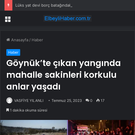
Lüks yat devi borç batağındaki rakibini satın alıyor
Menü
Anasayfa
/
Haber
Haber
Göynük’te çıkan yangında
mahalle sakinleri korkulu
anlar yaşadı
VASFİYE YILANLI
Temmuz 25, 2023
0
17
1 dakika okuma süresi