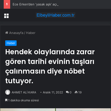
Ece Erken’den ‘yasak aşk’ açıklaması: Hukuki yollara başvuruyor
Menü
Anasayfa
/
Haber
Haber
Hendek olaylarında zarar
gören tarihi evinin taşları
çalınmasın diye nöbet
tutuyor.
AHMET ALİ KARA
Aralık 11, 2022
0
19
1 dakika okuma süresi