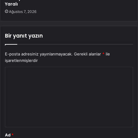
Yaralı
Ağustos 7, 2026
Bir yanıt yazın
E-posta adresiniz yayınlanmayacak.
Gerekli alanlar
*
ile
işaretlenmişlerdir
Y
o
r
u
m
*
Ad
*