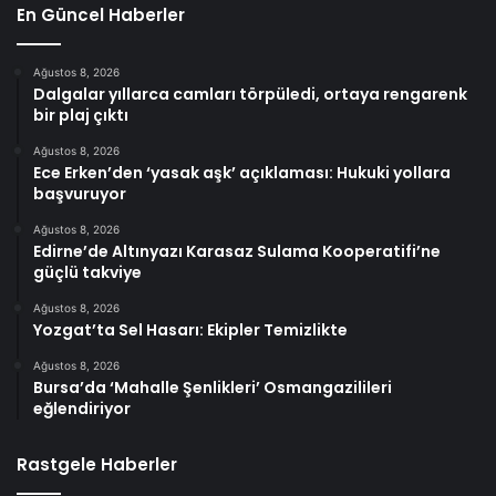
En Güncel Haberler
Ağustos 8, 2026
Dalgalar yıllarca camları törpüledi, ortaya rengarenk
bir plaj çıktı
Ağustos 8, 2026
Ece Erken’den ‘yasak aşk’ açıklaması: Hukuki yollara
başvuruyor
Ağustos 8, 2026
Edirne’de Altınyazı Karasaz Sulama Kooperatifi’ne
güçlü takviye
Ağustos 8, 2026
Yozgat’ta Sel Hasarı: Ekipler Temizlikte
Ağustos 8, 2026
Bursa’da ‘Mahalle Şenlikleri’ Osmangazilileri
eğlendiriyor
Rastgele Haberler