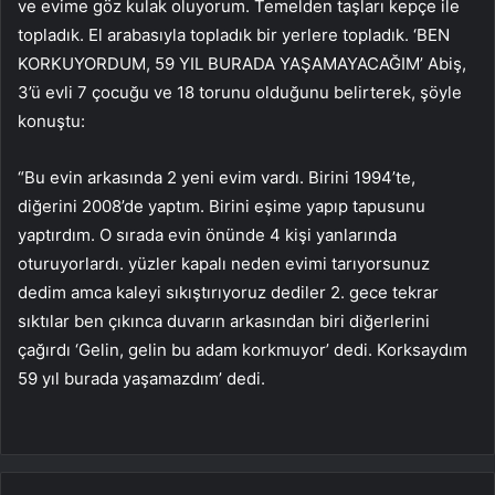
ve evime göz kulak oluyorum. Temelden taşları kepçe ile
topladık. El arabasıyla topladık bir yerlere topladık. ‘BEN
KORKUYORDUM, 59 YIL BURADA YAŞAMAYACAĞIM’ Abiş,
3’ü evli 7 çocuğu ve 18 torunu olduğunu belirterek, şöyle
konuştu:
“Bu evin arkasında 2 yeni evim vardı. Birini 1994’te,
diğerini 2008’de yaptım. Birini eşime yapıp tapusunu
yaptırdım. O sırada evin önünde 4 kişi yanlarında
oturuyorlardı. yüzler kapalı neden evimi tarıyorsunuz
dedim amca kaleyi sıkıştırıyoruz dediler 2. gece tekrar
sıktılar ben çıkınca duvarın arkasından biri diğerlerini
çağırdı ‘Gelin, gelin bu adam korkmuyor’ dedi. Korksaydım
59 yıl burada yaşamazdım’ dedi.