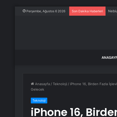
Nebiu
Perşembe, Ağustos 6 2026
Son Dakika Haberleri
ANASAY
Anasayfa
/
Teknoloji
/
iPhone 16, Birden Fazla İşle
Gelecek
Teknoloji
iPhone 16, Birden