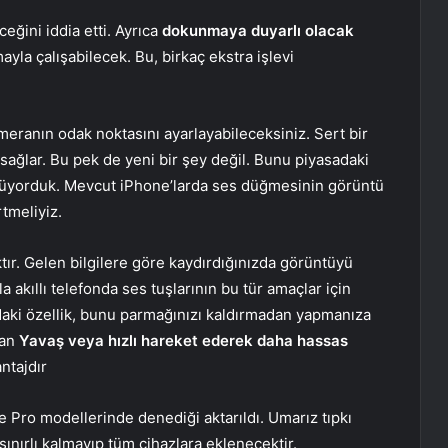
ceğini iddia etti. Ayrıca
dokunmaya duyarlı olacak
la çalışabilecek. Bu, birkaç ekstra işlevi
eranın odak noktasını ayarlayabileceksiniz. Sert bir
ağlar. Bu pek de yeni bir şey değil. Bunu piyasadaki
rüyorduk. Mevcut iPhone’larda ses düğmesinin görüntü
rtmeliyiz.
ktır. Gelen bilgilere göre kaydırdığınızda görüntüyü
la akıllı telefonda ses tuşlarının bu tür amaçlar için
’daki özellik, bunu parmağınızı kaldırmadan yapmanıza
dan
Yavaş veya hızlı hareket ederek daha hassas
ntajdır
ve Pro modellerinde denediği aktarıldı. Umarız tıpkı
 sınırlı kalmayıp tüm cihazlara eklenecektir.