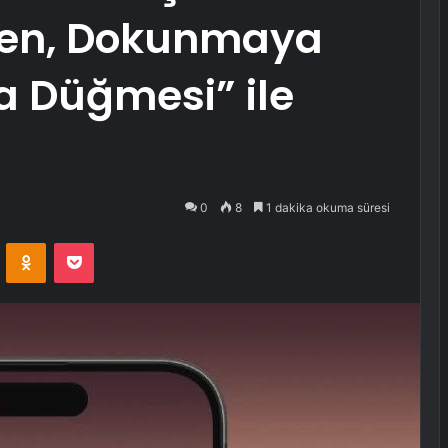
ilen, Dokunmaya
a Düğmesi” ile
0
8
1 dakika okuma süresi
VKontakte
Odnoklassniki
Pocket