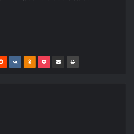
erest
Reddit
VKontakte
Odnoklassniki
Pocket
E-Posta ile paylaş
Yazdır