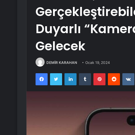
Gerçekleştireb
Duyarlı “Kamer
Gelecek
DEMİR KARAHAN
Ocak 19, 2024
Facebook
Twitter
LinkedIn
Tumblr
Pinterest
Reddit