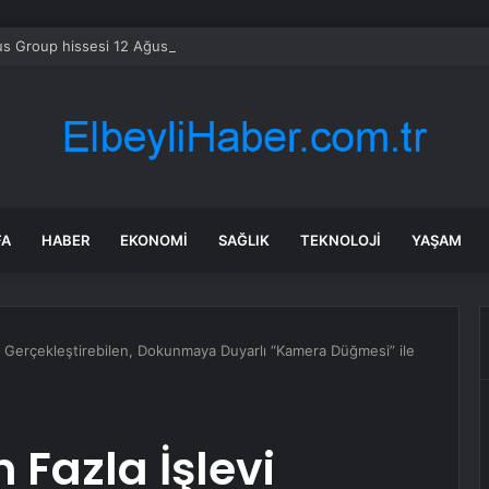
s Group hissesi 12 Ağustos’taki kazanç raporunda %13 hareket edebilir
FA
HABER
EKONOMI
SAĞLIK
TEKNOLOJI
YAŞAM
vi Gerçekleştirebilen, Dokunmaya Duyarlı “Kamera Düğmesi” ile
 Fazla İşlevi