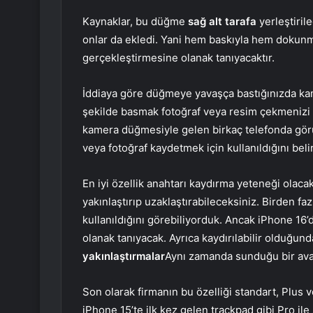
Kaynaklar, bu düğme
sağ alt tarafa
yerleştirile
onlar da ekledi. Yani hem baskıyla hem dokunmay
gerçekleştirmesine olanak tanıyacaktır.
İddiaya göre düğmeye yavaşça bastığınızda kam
şekilde basmak fotoğraf veya resim çekmenizi s
kamera düğmesiyle gelen birkaç telefonda gö
veya fotoğraf kaydetmek için kullanıldığını beli
En iyi özellik anahtarı kaydırma yeteneği olaca
yakınlaştırıp uzaklaştırabileceksiniz. Birden faz
kullanıldığını görebiliyorduk. Ancak iPhone 16
olanak tanıyacak. Ayrıca kaydırılabilir olduğun
yakınlaştırmalar
Aynı zamanda sunduğu bir ava
Son olarak firmanın bu özelliği standart, Plus 
iPhone 15’te ilk kez gelen trackpad gibi Pro ile