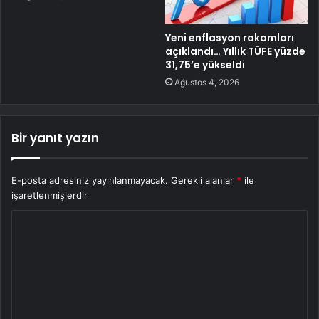
Yeni enflasyon rakamları
açıklandı… Yıllık TÜFE yüzde
31,75’e yükseldi
Ağustos 4, 2026
Bir yanıt yazın
E-posta adresiniz yayınlanmayacak.
Gerekli alanlar
*
ile
işaretlenmişlerdir
Y
o
r
u
m