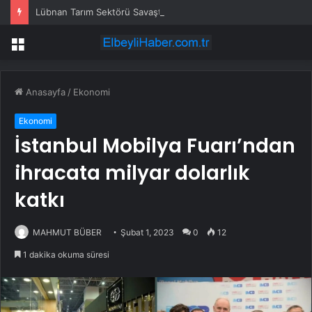
Lübnan Tarım Sektörü Savaşta 530 Milyon Dolar Kaybetti
Menü
Anasayfa
/
Ekonomi
Ekonomi
İstanbul Mobilya Fuarı’ndan
ihracata milyar dolarlık
katkı
MAHMUT BÜBER
Şubat 1, 2023
0
12
1 dakika okuma süresi