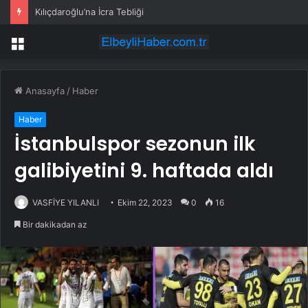
Kılıçdaroğlu’na İcra Tebliği
Menü
Anasayfa
/
Haber
Haber
İstanbulspor sezonun ilk
galibiyetini 9. haftada aldı
VASFİYE YILANLI
Ekim 22, 2023
0
16
Bir dakikadan az