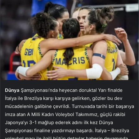
Dünya
Şampiyonası’nda heyecan dorukta! Yarı finalde
İtalya ile Brezilya karşı karşıya gelirken, gözler bu dev
mücadelenin galibine çevrildi. Turnuvada tarihi bir başarıya
imza atan A Milli Kadın Voleybol Takımımız, güçlü rakibi
Japonya’yı 3-1 mağlup ederek adını ilk kez Dünya
Şampiyonası finaline yazdırmayı başardı. İtalya – Brezilya
voleybol maçı ile ilgili bütün detaylar haberin devamında