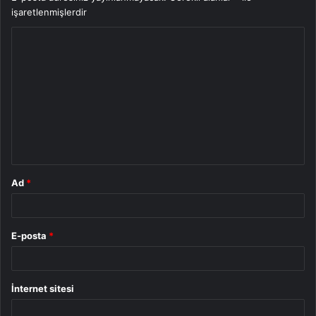
işaretlenmişlerdir
Y
o
r
u
m
*
Ad
*
E-posta
*
İnternet sitesi