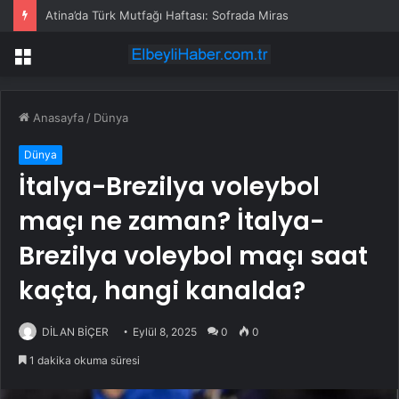
Atina’da Türk Mutfağı Haftası: Sofrada Miras
Menü
Anasayfa
/
Dünya
Dünya
İtalya-Brezilya voleybol
maçı ne zaman? İtalya-
Brezilya voleybol maçı saat
kaçta, hangi kanalda?
DİLAN BİÇER
Eylül 8, 2025
0
0
1 dakika okuma süresi