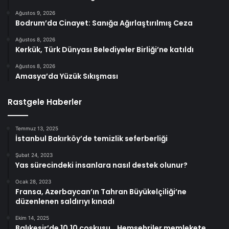
Ağustos 9, 2026
Bodrum’da Cinayet: Sanığa Ağırlaştırılmış Ceza
Ağustos 8, 2026
Kerkük, Türk Dünyası Belediyeler Birliği’ne katıldı
Ağustos 8, 2026
Amasya’da Yüzük Sıkışması
Rastgele Haberler
Temmuz 13, 2025
İstanbul Bakırköy’de temizlik seferberliği
Şubat 24, 2023
Yas sürecindeki insanlara nasıl destek olunur?
Ocak 28, 2023
Fransa, Azerbaycan’ın Tahran Büyükelçiliği’ne
düzenlenen saldırıyı kınadı
Ekim 14, 2025
Balıkesir’de 10.10 coşkusu… Hemşehriler memlekete