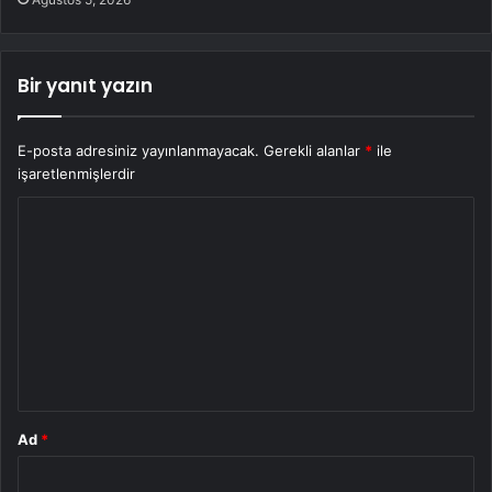
Bir yanıt yazın
E-posta adresiniz yayınlanmayacak.
Gerekli alanlar
*
ile
işaretlenmişlerdir
Y
o
r
u
m
*
Ad
*