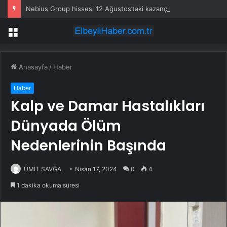
Nebius Group hissesi 12 Ağustos’taki kazanç raporunda %13 hareket edebilir
Menü
Anasayfa
/
Haber
Haber
Kalp ve Damar Hastalıkları
Dünyada Ölüm
Nedenlerinin Başında
ÜMİT SAVĞA
Nisan 17, 2024
0
4
1 dakika okuma süresi