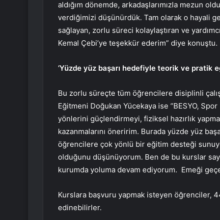
aldığım dönemde, arkadaşlarımızla mezun old
verdiğimizi düşünürdük. Tam olarak o hayali ge
sağlayan, zorlu süreci kolaylaştıran ve yardı
Kemal Çebi’ye teşekkür ederim” diye konuştu.
‘Yüzde yüz başarı hedefiyle teorik ve pratik e
Bu zorlu süreçte tüm öğrencilere disiplinli ç
Eğitmeni Doğukan Yücekaya ise “BESYO, Spor 
yönlerini güçlendirmeyi, fiziksel hazırlık yapm
kazanmalarını öneririm. Burada yüzde yüz başar
öğrencilere çok yönlü bir eğitim desteği sunuy
olduğunu düşünüyorum. Ben de bu kurslar saye
kurumda yoluma devam ediyorum. Emeği geçen
Kurslara başvuru yapmak isteyen öğrenciler,
4
edinebilirler.