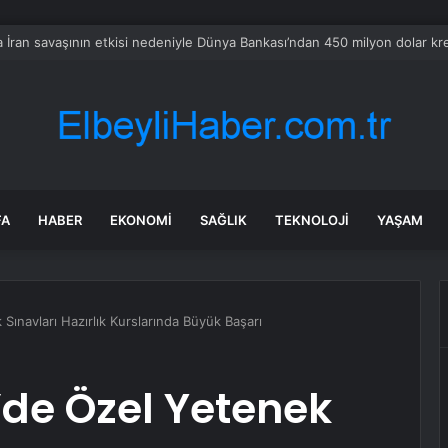
e’ın kıdemli yöneticisi Dean, kendi yapay zeka girişimi için görevinden ayr
FA
HABER
EKONOMI
SAĞLIK
TEKNOLOJI
YAŞAM
ınavları Hazırlık Kurslarında Büyük Başarı
de Özel Yetenek