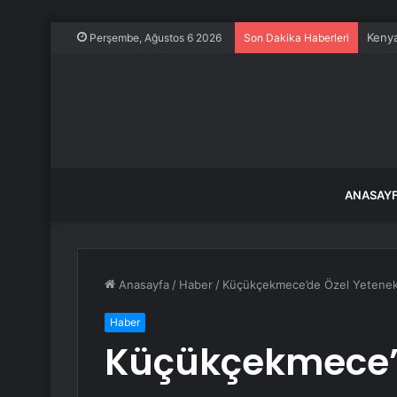
Googl
Perşembe, Ağustos 6 2026
Son Dakika Haberleri
ANASAY
Anasayfa
/
Haber
/
Küçükçekmece’de Özel Yetenek S
Haber
Küçükçekmece’