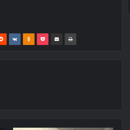
erest
Reddit
VKontakte
Odnoklassniki
Pocket
E-Posta ile paylaş
Yazdır