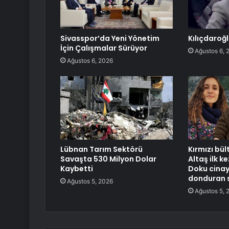
Sivasspor’da Yeni Yönetim
Kılıçdaroğl
İçin Çalışmalar Sürüyor
Ağustos 6, 
Ağustos 6, 2026
Lübnan Tarım Sektörü
Kırmızı bü
Savaşta 530 Milyon Dolar
Altaş ilk k
Kaybetti
Doku cinaye
donduran 
Ağustos 5, 2026
Ağustos 5, 