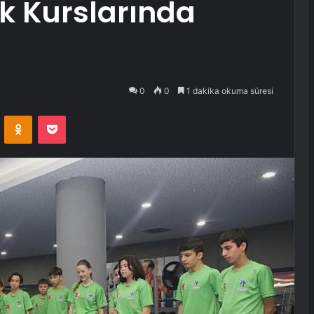
ık Kurslarında
0
0
1 dakika okuma süresi
VKontakte
Odnoklassniki
Pocket