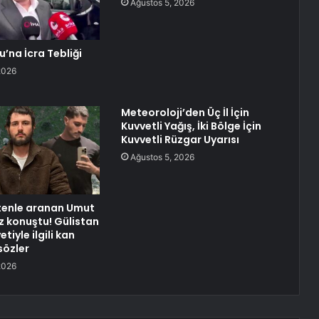
Ağustos 5, 2026
u’na İcra Tebliği
2026
Meteoroloji’den Üç İl İçin
Kuvvetli Yağış, İki Bölge İçin
Kuvvetli Rüzgar Uyarısı
Ağustos 5, 2026
ltenle aranan Umut
ez konuştu! Gülistan
tiyle ilgili kan
sözler
2026