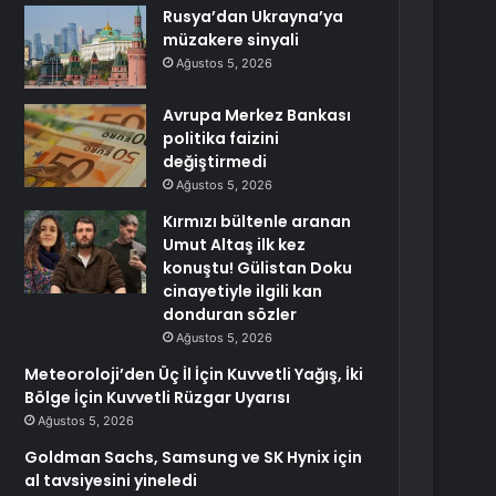
Rusya’dan Ukrayna’ya
müzakere sinyali
Ağustos 5, 2026
Avrupa Merkez Bankası
politika faizini
değiştirmedi
Ağustos 5, 2026
Kırmızı bültenle aranan
Umut Altaş ilk kez
konuştu! Gülistan Doku
cinayetiyle ilgili kan
donduran sözler
Ağustos 5, 2026
Meteoroloji’den Üç İl İçin Kuvvetli Yağış, İki
Bölge İçin Kuvvetli Rüzgar Uyarısı
Ağustos 5, 2026
Goldman Sachs, Samsung ve SK Hynix için
al tavsiyesini yineledi