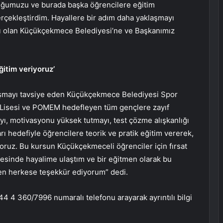
uğumuzu ve burada başka öğrencilere eğitim
rçekleştirdim. Hayallere bir adım daha yaklaşmayı
mcı olan Küçükçekmece Belediyesi’ne ve Başkanımız
ğitim veriyoruz’
alışmayı tavsiye eden Küçükçekmece Belediyesi Spor
Lisesi ve POMEM hedefleyen tüm gençlere zayıf
ayı, motivasyonu yüksek tutmayı, test çözme alışkanlığı
ı hedefiyle öğrencilere teorik ve pratik eğitim vererek,
oruz. Bu kursun Küçükçekmeceli öğrenciler için fırsat
sinde hayalime ulaştım ve bir eğitmen olarak bu
 herkese teşekkür ediyorum” dedi.
44 4 360
/7996 numaralı telefonu arayarak ayrıntılı bilgi