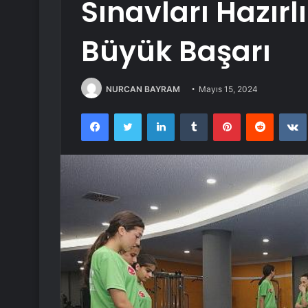
Sınavları Hazırl
Büyük Başarı
NURCAN BAYRAM
Mayıs 15, 2024
Facebook
Twitter
LinkedIn
Tumblr
Pinterest
Reddit