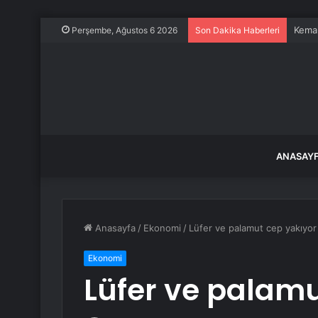
Kemal
Perşembe, Ağustos 6 2026
Son Dakika Haberleri
ANASAY
Anasayfa
/
Ekonomi
/
Lüfer ve palamut cep yakıyor
Ekonomi
Lüfer ve palamu