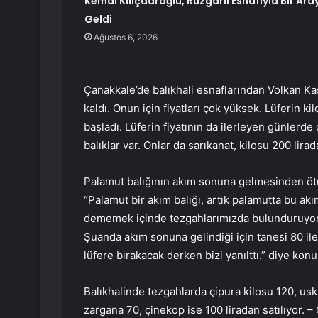
Kemal Kılıçdaroğlu, Rüzgarlı Esnafıyla Bir Ara
Geldi
Ağustos 6, 2026
Çanakkale’de balıkhali esnaflarından Volkan K
kaldı. Onun için fiyatları çok yüksek. Lüferin 
başladı. Lüferin fiyatının da ilerleyen günlerde
balıklar var. Onlar da sarıkanat, kilosu 200 lirada
Palamut balığının akım sonuna gelmesinden ötürü
“Palamut bir akım balığı, artık palamutta bu akım
dememek içinde tezgahlarımızda bulunduruyoruz.
Şuanda akım sonuna gelindiği için tanesi 80 ile 
lüfere bırakacak derken bizi yanılttı.” diye konu
Balıkhalinde tezgahlarda çipura kilosu 120, usk
zargana 70, çinekop ise 100 liradan satılıyor.