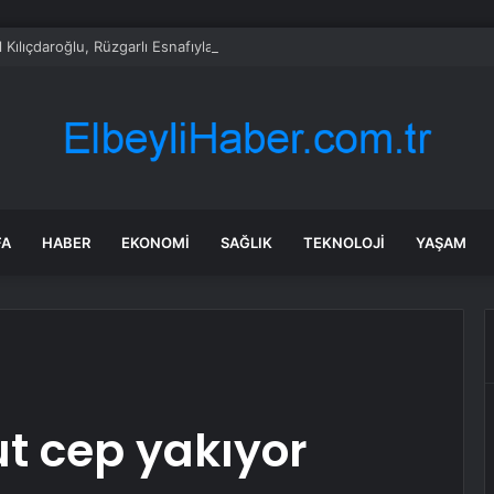
 Kılıçdaroğlu, Rüzgarlı Esnafıyla Bir Araya Geldi
FA
HABER
EKONOMI
SAĞLIK
TEKNOLOJI
YAŞAM
t cep yakıyor