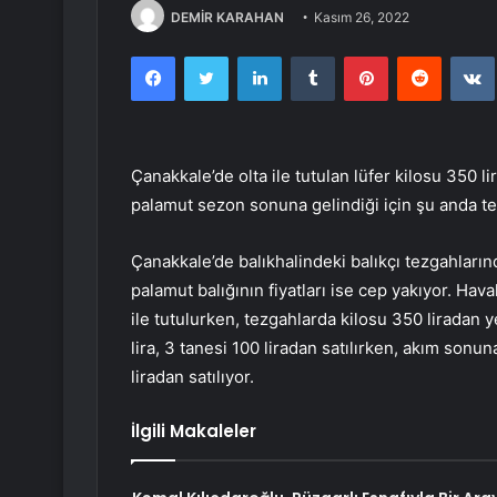
DEMİR KARAHAN
Kasım 26, 2022
Facebook
Twitter
LinkedIn
Tumblr
Pinterest
Reddit
Çanakkale’de olta ile tutulan lüfer kilosu 350 li
palamut sezon sonuna gelindiği için şu anda tezg
Çanakkale’de balıkhalindeki balıkçı tezgahların
palamut balığının fiyatları ise cep yakıyor. Ha
ile tutulurken, tezgahlarda kilosu 350 liradan y
lira, 3 tanesi 100 liradan satılırken, akım sonu
liradan satılıyor.
İlgili Makaleler