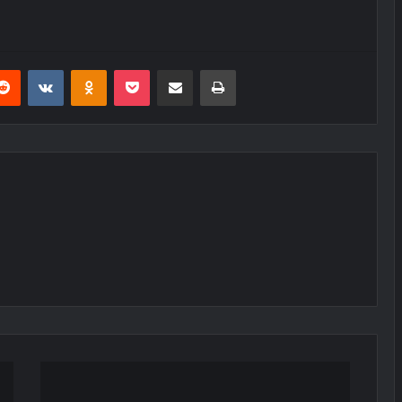
erest
Reddit
VKontakte
Odnoklassniki
Pocket
E-Posta ile paylaş
Yazdır