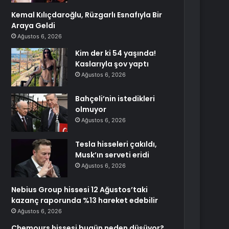
Kemal Kılıçdaroğlu, Rüzgarlı Esnafıyla Bir
Araya Geldi
Ağustos 6, 2026
Kim der ki 54 yaşında!
Kaslarıyla şov yaptı
Ağustos 6, 2026
Bahçeli’nin istedikleri
olmuyor
Ağustos 6, 2026
Tesla hisseleri çakıldı,
Musk’ın serveti eridi
Ağustos 6, 2026
Nebius Group hissesi 12 Ağustos’taki
kazanç raporunda %13 hareket edebilir
Ağustos 6, 2026
Chemours hissesi bugün neden düşüyor?