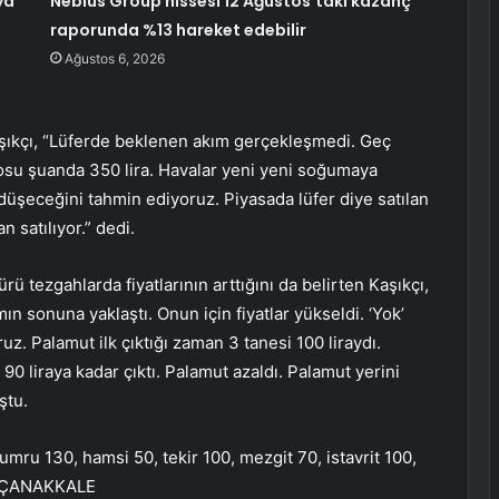
ya
Nebius Group hissesi 12 Ağustos’taki kazanç
raporunda %13 hareket edebilir
Ağustos 6, 2026
aşıkçı, “Lüferde beklenen akım gerçekleşmedi. Geç
kilosu şuanda 350 lira. Havalar yeni yeni soğumaya
 düşeceğini tahmin ediyoruz. Piyasada lüfer diye satılan
n satılıyor.” dedi.
 tezgahlarda fiyatlarının arttığını da belirten Kaşıkçı,
ın sonuna yaklaştı. Onun için fiyatlar yükseldi. ‘Yok’
 Palamut ilk çıktığı zaman 3 tanesi 100 liraydı.
90 liraya kadar çıktı. Palamut azaldı. Palamut yerini
ştu.
umru 130, hamsi 50, tekir 100, mezgit 70, istavrit 100,
 – ÇANAKKALE