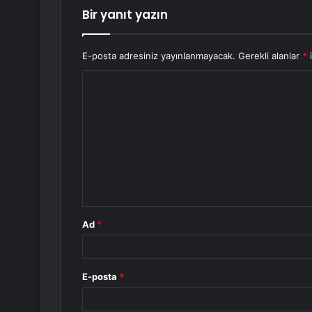
Bir yanıt yazın
E-posta adresiniz yayınlanmayacak.
Gerekli alanlar
*
i
Y
o
r
u
m
*
Ad
*
E-posta
*