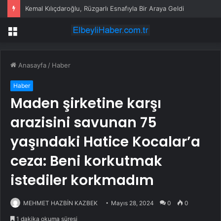
Kemal Kılıçdaroğlu, Rüzgarlı Esnafıyla Bir Araya Geldi
Menü
Anasayfa
/
Haber
Haber
Maden şirketine karşı
arazisini savunan 75
yaşındaki Hatice Kocalar’a
ceza: Beni korkutmak
istediler korkmadım
MEHMET HAZBİN KAZBEK
Mayıs 28, 2024
0
0
1 dakika okuma süresi