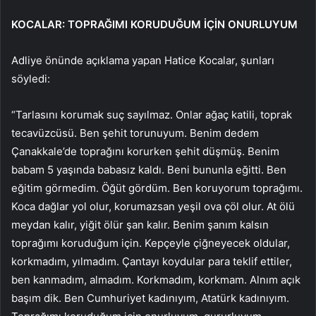
KOCALAR: TOPRAĞIMI KORUDUĞUM İÇİN ONURLUYUM
Adliye önünde açıklama yapan Hatice Kocalar, şunları
söyledi:
“Tarlasını korumak suç sayılmaz. Onlar ağaç katili, toprak
tecavüzcüsü. Ben şehit torunuyum. Benim dedem
Çanakkale’de toprağını korurken şehit düşmüş. Benim
babam 5 yaşında babasız kaldı. Beni bununla eğitti. Ben
eğitim görmedim. Öğüt gördüm. Ben koruyorum toprağımı.
Koca dağlar yol olur, korumazsan yeşil ova çöl olur. At ölü
meydan kalır, yiğit ölür şan kalır. Benim şanım kalsın
toprağımı koruduğum için. Kepçeyle çiğneyecek oldular,
korkmadım, yılmadım. Çantayı koydular para teklif ettiler,
ben kanmadım, almadım. Korkmadım, korkmam. Alnım açık
başım dik. Ben Cumhuriyet kadınıyım, Atatürk kadınıyım.