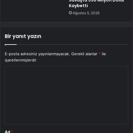
Kaybetti
Ağustos 5, 2026
Bir yanıt yazın
E-posta adresiniz yayınlanmayacak.
Gerekli alanlar
*
ile
işaretlenmişlerdir
Y
o
r
u
m
*
Ad
*