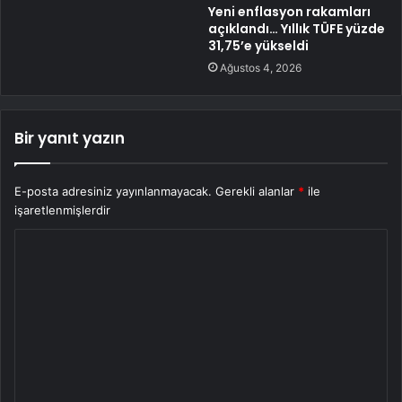
Yeni enflasyon rakamları
açıklandı… Yıllık TÜFE yüzde
31,75’e yükseldi
Ağustos 4, 2026
Bir yanıt yazın
E-posta adresiniz yayınlanmayacak.
Gerekli alanlar
*
ile
işaretlenmişlerdir
Y
o
r
u
m
*