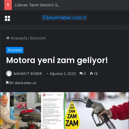
Lübnan Tarım Sektörü Savaşta 530 Milyon Dolar Kaybetti
Menü
Anasayfa
/
Ekonomi
Ekonomi
Motora yeni zam geliyor!
MAHMUT BÜBER
Ağustos 2, 2023
0
18
Bir dakikadan az