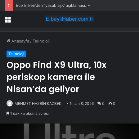
Ece Erken’den ‘yasak aşk’ açıklaması: Hukuki yollara başvuruyor
Menü
Anasayfa
/
Teknoloji
Teknoloji
Oppo Find X9 Ultra, 10x
periskop kamera ile
Nisan’da geliyor
MEHMET HAZBİN KAZBEK
Nisan 8, 2026
0
0
1 dakika okuma süresi