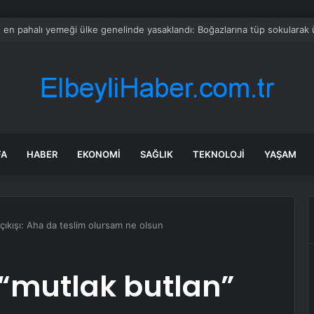
devi borç batağındaki rakibini satın alıyor
FA
HABER
EKONOMI
SAĞLIK
TEKNOLOJI
YAŞAM
çıkışı: Aha da teslim olursam ne olsun
 “mutlak butlan”