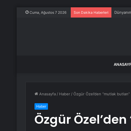
Lüks yat 
Cuma, Ağustos 7 2026
Son Dakika Haberleri
ANASAY
Anasayfa
/
Haber
/
Özgür Özel’den “mutlak butlan” 
Haber
Özgür Özel’den