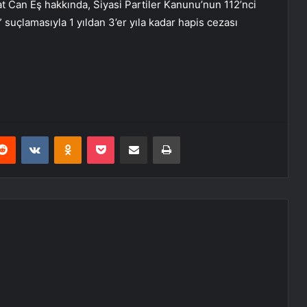
 Can Eş hakkında, Siyasi Partiler Kanunu’nun 112’nci
suçlamasıyla 1 yıldan 3’er yıla kadar hapis cezası
erest
Reddit
VKontakte
Odnoklassniki
Pocket
E-Posta ile paylaş
Yazdır