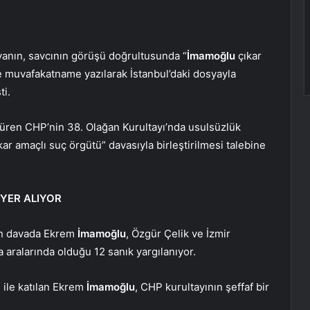
nın, savcının görüşü doğrultusunda “
İmamoğlu
çıkar
muvafakatname yazılarak İstanbul’daki dosyayla
ti.
üren CHP’nin 38. Olağan Kurultayı’nda usulsüzlük
kar amaçlı suç örgütü” davasıyla birleştirilmesi talebine
YER ALIYOR
en davada Ekrem
İmamoğlu
, Özgür Çelik ve İzmir
aralarında olduğu 12 sanık yargılanıyor.
ile katılan Ekrem
İmamoğlu
, CHP kurultayının şeffaf bir