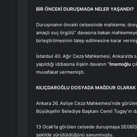
BİR ÖNCEKİ DURUŞMADA NELER YAŞANDI?
Duruşmanın önceki celsesinde mahkeme; dosya
amaçlı suç örgütü” davasına bakan mahkemeye 
birleştirilmesinin talep edilmesine karar vermiş
İstanbul 40. Ağır Ceza Mahkemesi, Ankara’da s
yapıldığı iddiasına ilişkin davanın “
İmamoğlu
çı
muvafakat vermemişti.
KILIÇDAROĞLU DOSYADA MAĞDUR OLARAK 
Ankara 26. Asliye Ceza Mahkemesi’nde görül
Büyükşehir Belediye Başkanı Cemil Tugay’ın da 
13 Ocak’ta görülen celsede duruşmaya SEGBİS 
şekilde yürütüldüğünü savunmuştu.