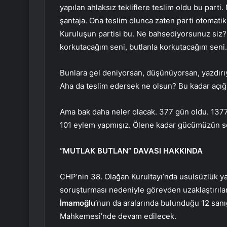
yapılan ahlaksız tekliflere teslim oldu bu part
şantaja. Ona teslim olunca zaten parti otomatik
Kuruluşun partisi bu. Ne bahsediyorsunuz siz
korkutacağım seni, butlanla korkutacağım seni.
Bunlara gel deniyorsan, düşünüyorsan, yazdırı
Aha da teslim edersek ne olsun? Bu kadar açığız
Ama bak daha neler olacak. 377 gün oldu. 1377
101 eylem yapmışız. Ölene kadar gücümüzün s
“MUTLAK BUTLAN” DAVASI HAKKINDA
CHP’nin 38. Olağan Kurultayı’nda usulsüzlük yap
soruşturması nedeniyle görevden uzaklaştırıla
İmamoğlu
‘nun da aralarında bulunduğu 12 sanı
Mahkemesi’nde devam edilecek.