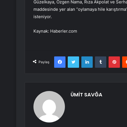
Güzelkaya, Özgen Nama, Rıza Akpolat ve Serhat
maddesinde yer alan “oylamaya hile karıştırma” 
isteniyor.
Kaynak: Haberler.com
Facebook
Twitter
LinkedIn
Tumblr
Pint
Paylaş
ÜMİT SAVĞA