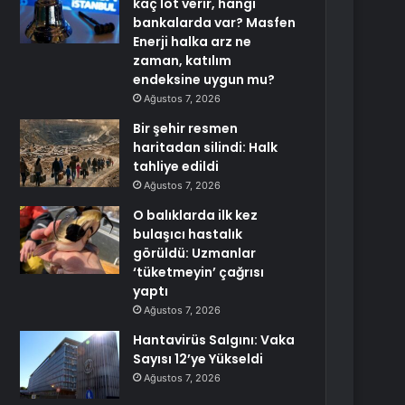
kaç lot verir, hangi
bankalarda var? Masfen
Enerji halka arz ne
zaman, katılım
endeksine uygun mu?
Ağustos 7, 2026
Bir şehir resmen
haritadan silindi: Halk
tahliye edildi
Ağustos 7, 2026
O balıklarda ilk kez
bulaşıcı hastalık
görüldü: Uzmanlar
‘tüketmeyin’ çağrısı
yaptı
Ağustos 7, 2026
Hantavirüs Salgını: Vaka
Sayısı 12’ye Yükseldi
Ağustos 7, 2026