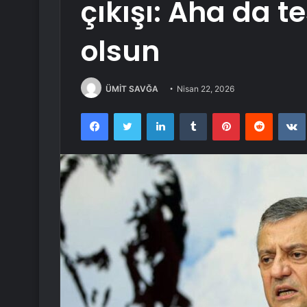
çıkışı: Aha da 
olsun
ÜMİT SAVĞA
Nisan 22, 2026
Facebook
Twitter
LinkedIn
Tumblr
Pinterest
Reddit