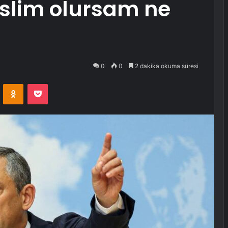
teslim olursam ne
0
0
2 dakika okuma süresi
VKontakte
Odnoklassniki
Pocket