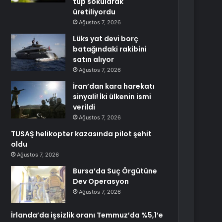
tüp sokularak
üretiliyordu
Ağustos 7, 2026
Lüks yat devi borç
batağındaki rakibini
satın alıyor
Ağustos 7, 2026
İran’dan kara harekatı
sinyali! İki ülkenin ismi
verildi
Ağustos 7, 2026
TUSAŞ helikopter kazasında pilot şehit
oldu
Ağustos 7, 2026
Bursa’da Suç Örgütüne
Dev Operasyon
Ağustos 7, 2026
İrlanda’da işsizlik oranı Temmuz’da %5,1’e