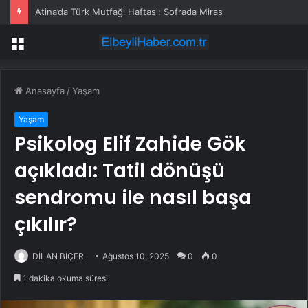
Atina’da Türk Mutfağı Haftası: Sofrada Miras
Menü
Anasayfa
/
Yaşam
Yaşam
Psikolog Elif Zahide Gök
açıkladı: Tatil dönüşü
sendromu ile nasıl başa
çıkılır?
DİLAN BİÇER
Ağustos 10, 2025
0
0
1 dakika okuma süresi