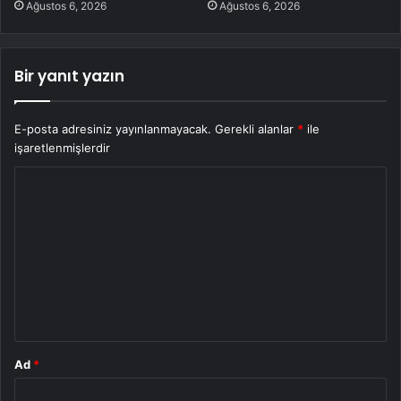
Ağustos 6, 2026
Ağustos 6, 2026
Bir yanıt yazın
E-posta adresiniz yayınlanmayacak.
Gerekli alanlar
*
ile
işaretlenmişlerdir
Y
o
r
u
m
*
Ad
*