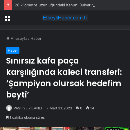
28 kilometre uzunluğundaki Kanuni Bulvarının 20 kilometrelik kısmı ulaşıma açıldı
Menü
Anasayfa
/
Haber
Haber
Sınırsız kafa paça
karşılığında kaleci transferi:
‘Şampiyon olursak hedefim
beyti’
VASFİYE YILANLI
Mart 31, 2023
0
14
1 dakika okuma süresi