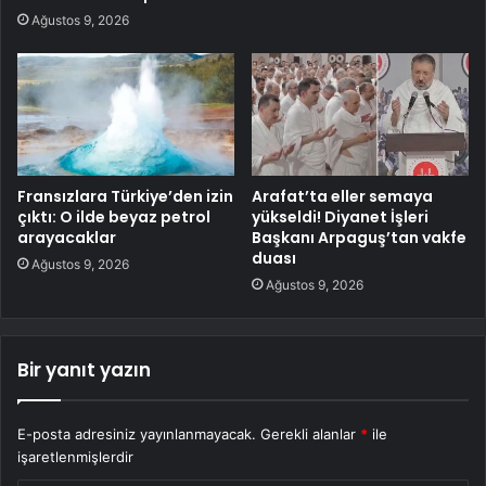
Ağustos 9, 2026
Fransızlara Türkiye’den izin
Arafat’ta eller semaya
çıktı: O ilde beyaz petrol
yükseldi! Diyanet İşleri
arayacaklar
Başkanı Arpaguş’tan vakfe
duası
Ağustos 9, 2026
Ağustos 9, 2026
Bir yanıt yazın
E-posta adresiniz yayınlanmayacak.
Gerekli alanlar
*
ile
işaretlenmişlerdir