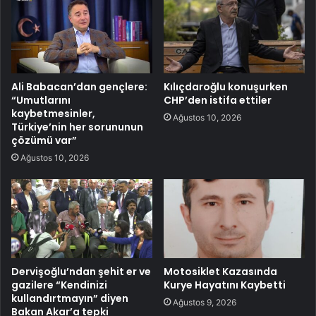
Ali Babacan’dan gençlere:
Kılıçdaroğlu konuşurken
“Umutlarını
CHP’den istifa ettiler
kaybetmesinler,
Ağustos 10, 2026
Türkiye’nin her sorununun
çözümü var”
Ağustos 10, 2026
Dervişoğlu’ndan şehit er ve
Motosiklet Kazasında
gazilere “Kendinizi
Kurye Hayatını Kaybetti
kullandırtmayın” diyen
Ağustos 9, 2026
Bakan Akar’a tepki