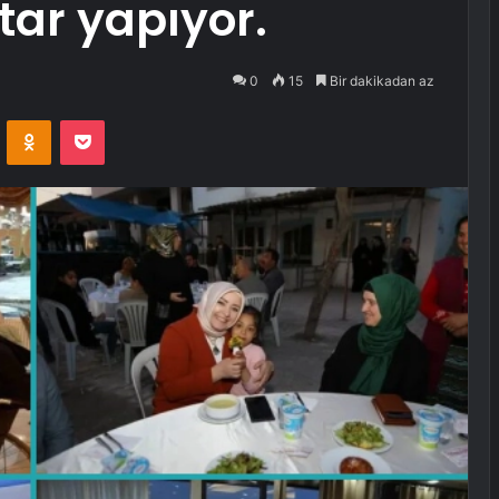
iftar yapıyor.
0
15
Bir dakikadan az
VKontakte
Odnoklassniki
Pocket