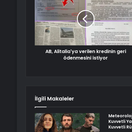
AB, Alitalia'ya verilen kredinin geri
ödenmesini istiyor
İlgili Makaleler
Meteoroloji
Kuvvetli Yağ
Kuvvetli Rü