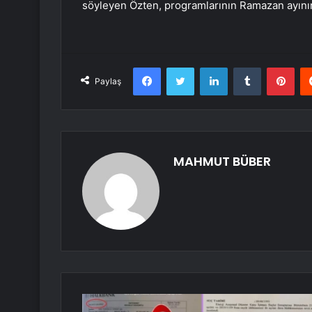
söyleyen Özten, programlarının Ramazan ayını
Facebook
Twitter
LinkedIn
Tumblr
Pint
Paylaş
MAHMUT BÜBER