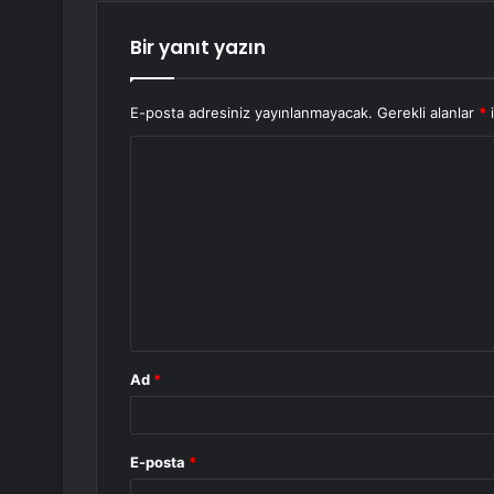
Bir yanıt yazın
E-posta adresiniz yayınlanmayacak.
Gerekli alanlar
*
i
Y
o
r
u
m
*
Ad
*
E-posta
*