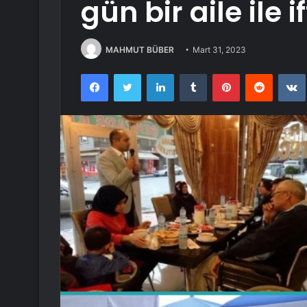
gün bir aile ile 
MAHMUT BÜBER
Mart 31, 2023
Facebook
Twitter
LinkedIn
Tumblr
Pinterest
Reddit