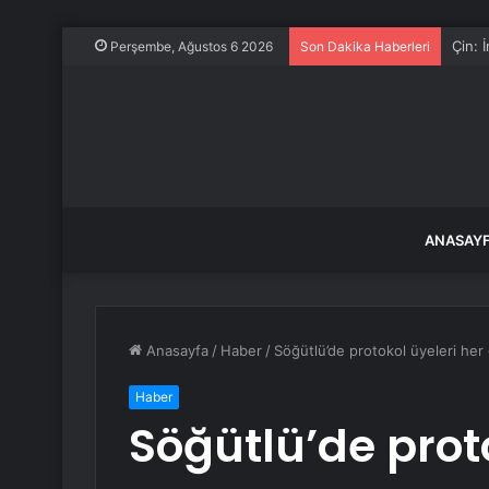
Çin: 
Perşembe, Ağustos 6 2026
Son Dakika Haberleri
ANASAY
Anasayfa
/
Haber
/
Söğütlü’de protokol üyeleri her gü
Haber
Söğütlü’de prot