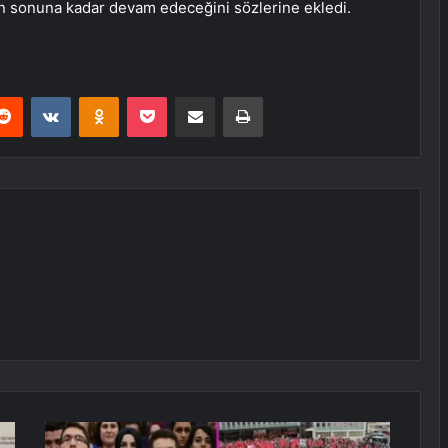
n sonuna kadar devam edeceğini sözlerine ekledi.
erest
Reddit
VKontakte
Odnoklassniki
Pocket
E-Posta ile paylaş
Yazdır