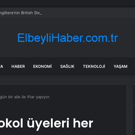
İngiltere’nin British Steel’i Kamulaştırması Konusunda Haklarımızı Koruyac
FA
HABER
EKONOMI
SAĞLIK
TEKNOLOJI
YAŞAM
n bir aile ile iftar yapıyor.
okol üyeleri her