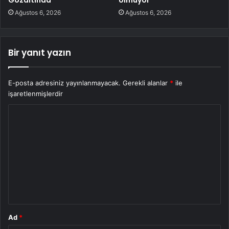
Gözaltında
olmuyor
Ağustos 6, 2026
Ağustos 6, 2026
Bir yanıt yazın
E-posta adresiniz yayınlanmayacak.
Gerekli alanlar
*
ile
işaretlenmişlerdir
Y
o
r
u
m
*
Ad
*