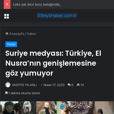
Lüks yat devi borç batağındaki rakibini satın alıyor
Menü
Anasayfa
/
Haber
Haber
Suriye medyası: Türkiye, El
Nusra’nın genişlemesine
göz yumuyor
VASFİYE YILANLI
Nisan 17, 2023
0
14
1 dakika okuma süresi