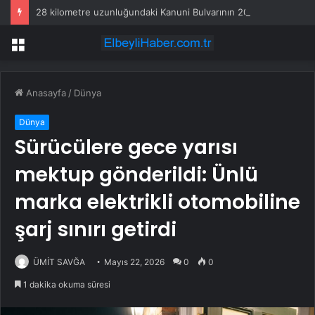
28 kilometre uzunluğundaki Kanuni Bulvarının 20 kilometrelik kısmı ulaşıma açıldı
Menü
Anasayfa
/
Dünya
Dünya
Sürücülere gece yarısı
mektup gönderildi: Ünlü
marka elektrikli otomobiline
şarj sınırı getirdi
ÜMİT SAVĞA
Mayıs 22, 2026
0
0
1 dakika okuma süresi