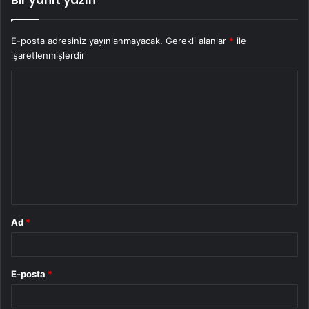
E-posta adresiniz yayınlanmayacak.
Gerekli alanlar
*
ile
işaretlenmişlerdir
Y
o
r
u
m
*
Ad
*
E-posta
*