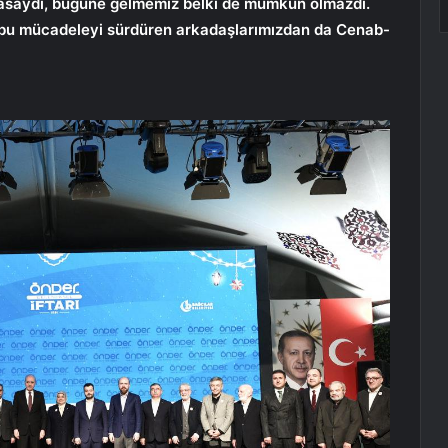
asaydı, bugüne gelmemiz belki de mümkün olmazdı.
 bu mücadeleyi sürdüren arkadaşlarımızdan da Cenab-