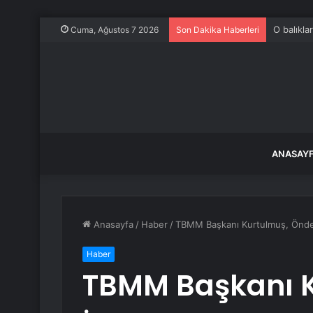
O balıkla
Cuma, Ağustos 7 2026
Son Dakika Haberleri
ANASAY
Anasayfa
/
Haber
/
TBMM Başkanı Kurtulmuş, Önder
Haber
TBMM Başkanı K