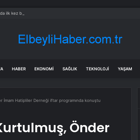
rda ilk kez bulaşıcı hastalık görüldü: Uzmanlar ‘tüketmeyin’ çağrısı yaptı
FA
HABER
EKONOMI
SAĞLIK
TEKNOLOJI
YAŞAM
 İmam Hatipliler Derneği iftar programında konuştu
urtulmuş, Önder