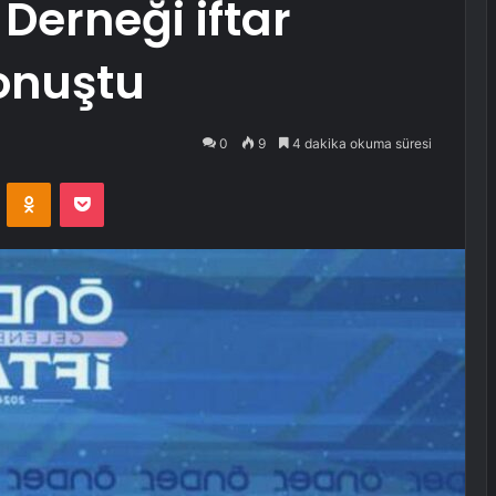
Derneği iftar
onuştu
0
9
4 dakika okuma süresi
VKontakte
Odnoklassniki
Pocket