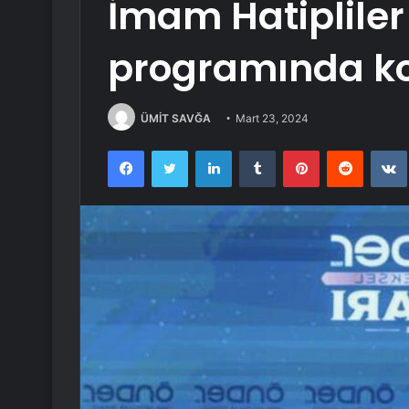
İmam Hatipliler 
programında k
ÜMİT SAVĞA
Mart 23, 2024
Facebook
Twitter
LinkedIn
Tumblr
Pinterest
Reddit