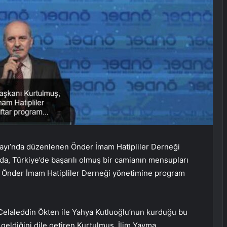
rayı’nda düzenlenen Önder İmam Hatipliler Derneği
a, Türkiye’de başarılı olmuş bir camianın mensupları
rek Önder İmam Hatipliler Derneği yönetimine program
 Celaleddin Ökten ile Yahya Kutluoğlu’nun kurduğu bu
 geldiğini dile getiren Kurtulmuş, İlim Yayma