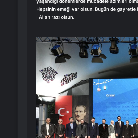
yaşandığı dönemlerde mücadele azimleri olm
Hepsinin emeği var olsun. Bugün de gayretle
ı Allah razı olsun.