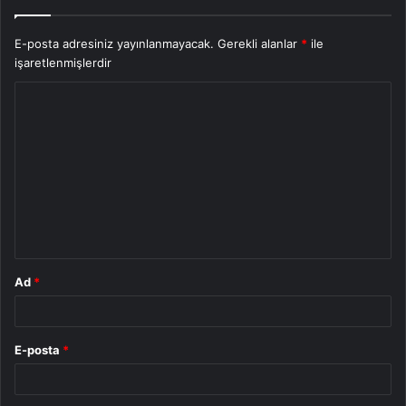
E-posta adresiniz yayınlanmayacak.
Gerekli alanlar
*
ile
işaretlenmişlerdir
Y
o
r
u
m
*
Ad
*
E-posta
*