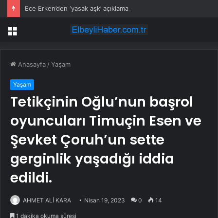
Ece Erken’den ‘yasak aşk’ açıklaması: Hukuki yollara başvuruyor
Menü
Anasayfa
/
Yaşam
Yaşam
Tetikçinin Oğlu’nun başrol
oyuncuları Timuçin Esen ve
Şevket Çoruh’un sette
gerginlik yaşadığı iddia
edildi.
AHMET ALİ KARA
Nisan 19, 2023
0
14
1 dakika okuma süresi