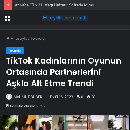
Atina’da Türk Mutfağı Haftası: Sofrada Miras
Menü
Anasayfa
/
Teknoloji
Teknoloji
TikTok Kadınlarının Oyunun
Ortasında Partnerlerini
Aşkla Alt Etme Trendi
MAHMUT BÜBER
Eylül 18, 2023
0
20
1 dakika okuma süresi