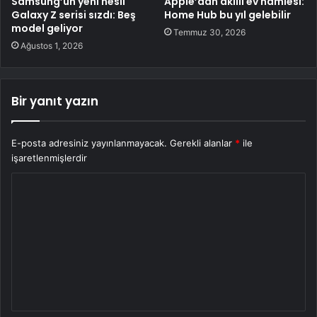
Samsung’un yeni nesil
Apple’dan akıllı ev hamlesi:
Galaxy Z serisi sızdı: Beş
Home Hub bu yıl gelebilir
model geliyor
Temmuz 30, 2026
Ağustos 1, 2026
Bir yanıt yazın
E-posta adresiniz yayınlanmayacak.
Gerekli alanlar
*
ile
işaretlenmişlerdir
Y
o
r
u
m
*