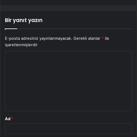
Bir yanıt yazın
E-posta adresiniz yayınlanmayacak.
Gerekli alanlar
*
ile
işaretlenmişlerdir
Y
o
r
u
m
*
Ad
*