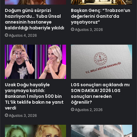
Doğum günü sürprizi
Başkan Genç: “Trabzon’un
hazırlıyordu… Tuba Ünsal
değerlerini Ganita’da
annesinin hastaneye
yaşatıyoruz”
kaldırıldığı haberiyle yıkıldı
Ağustos 3, 2026
Ağustos 4, 2026
Uzak Doğu hayaliyle
LGS sonuçları açıklandı mı
yarışmaya katıldı:
SON DAKİKA! 2026 LGS
Bankanın 1 milyon 500 bin
sonuçları nereden
TL’lik teklife bakın ne yanıt
öğrenilir?
verdi
Ağustos 2, 2026
Ağustos 3, 2026