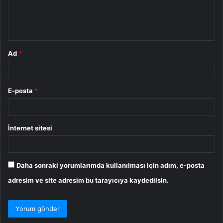
m
*
Ad
*
E-posta
*
İnternet sitesi
Daha sonraki yorumlarımda kullanılması için adım, e-posta
adresim ve site adresim bu tarayıcıya kaydedilsin.