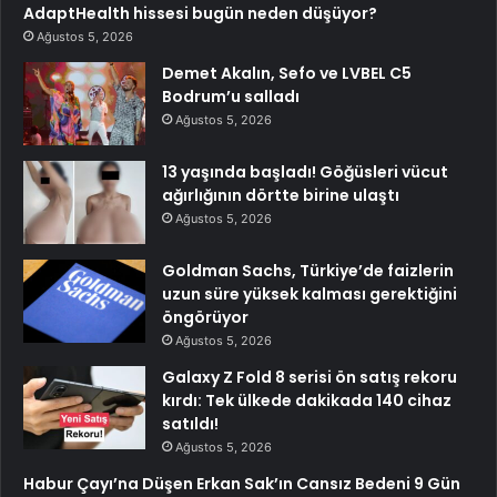
AdaptHealth hissesi bugün neden düşüyor?
Ağustos 5, 2026
Demet Akalın, Sefo ve LVBEL C5
Bodrum’u salladı
Ağustos 5, 2026
13 yaşında başladı! Göğüsleri vücut
ağırlığının dörtte birine ulaştı
Ağustos 5, 2026
Goldman Sachs, Türkiye’de faizlerin
uzun süre yüksek kalması gerektiğini
öngörüyor
Ağustos 5, 2026
Galaxy Z Fold 8 serisi ön satış rekoru
kırdı: Tek ülkede dakikada 140 cihaz
satıldı!
Ağustos 5, 2026
Habur Çayı’na Düşen Erkan Sak’ın Cansız Bedeni 9 Gün