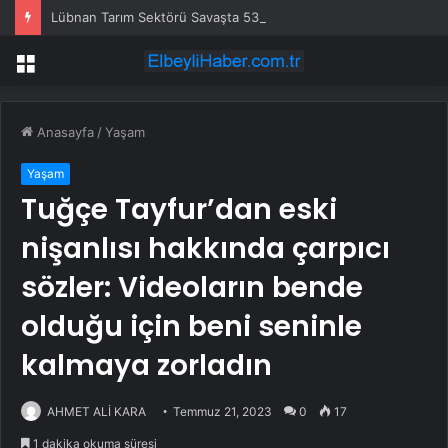
Lübnan Tarım Sektörü Savaşta 530 Milyon Dolar Kaybetti
Menü
Anasayfa
/
Yaşam
Yaşam
Tuğçe Tayfur’dan eski
nişanlısı hakkında çarpıcı
sözler: Videoların bende
olduğu için beni seninle
kalmaya zorladın
AHMET ALİ KARA
Temmuz 21, 2023
0
17
1 dakika okuma süresi