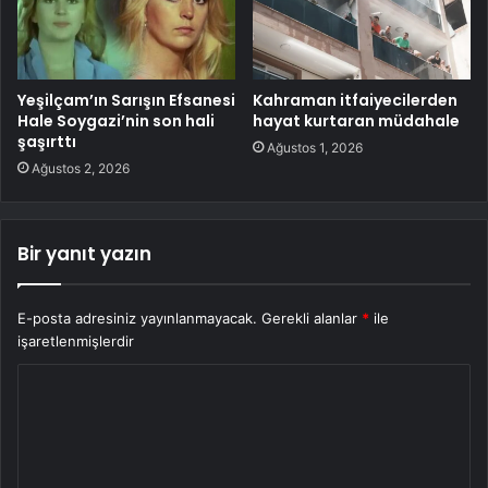
Yeşilçam’ın Sarışın Efsanesi
Kahraman itfaiyecilerden
Hale Soygazi’nin son hali
hayat kurtaran müdahale
şaşırttı
Ağustos 1, 2026
Ağustos 2, 2026
Bir yanıt yazın
E-posta adresiniz yayınlanmayacak.
Gerekli alanlar
*
ile
işaretlenmişlerdir
Y
o
r
u