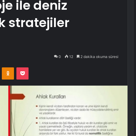
je ile deniz
k stratejiler
0
12
2 dakika okuma süresi
VKontakte
Odnoklassniki
Pocket