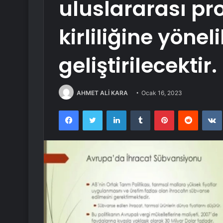
uluslararası pro
kirliliğine yöneli
geliştirilecektir.
AHMET ALİ KARA
Ocak 16, 2023
Facebook
Twitter
LinkedIn
Tumblr
Pinterest
Reddit