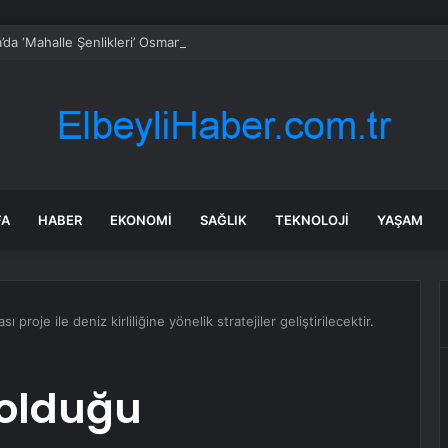
’da ‘Mahalle Şenlikleri’ Osmangazilileri eğlendiriyor
FA
HABER
EKONOMI
SAĞLIK
TEKNOLOJI
YAŞAM
 proje ile deniz kirliliğine yönelik stratejiler geliştirilecektir.
 olduğu