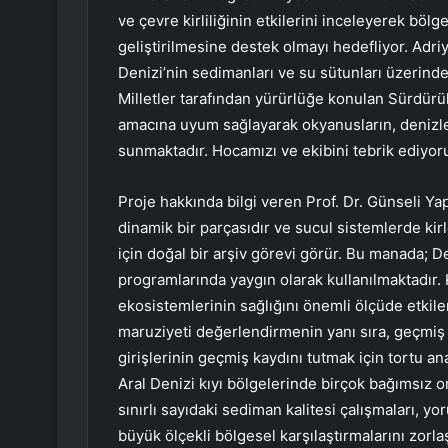
ve çevre kirliliğinin etkilerini inceleyerek bölg
geliştirilmesine destek olmayı hedefliyor. Adri
Denizi’nin sedimanları ve su sütunları üzerinde
Milletler tarafından yürürlüğe konulan Sürdürü
amacına uyum sağlayarak okyanusların, denizl
sunmaktadır. Hocamızı ve ekibini tebrik ediyor
Proje hakkında bilgi veren Prof. Dr. Günseli Ya
dinamik bir parçasıdır ve sucul sistemlerde kirl
için doğal bir arşiv görevi görür. Bu manada; De
programlarında yaygın olarak kullanılmaktadır. 
ekosistemlerinin sağlığını önemli ölçüde etkile
maruziyeti değerlendirmenin yanı sıra, geçmiş k
girişlerinin geçmiş kaydını tutmak için tortu ana
Aral Denizi kıyı bölgelerinde birçok bağımsız or
sınırlı sayıdaki sediman kalitesi çalışmaları, y
büyük ölçekli bölgesel karşılaştırmalarını zorlaş