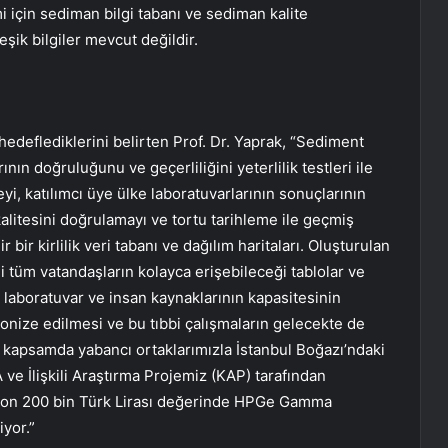
i için sediman bilgi tabanı ve sediman kalite
şik bilgiler mevcut değildir.
edeflediklerini belirten Prof. Dr. Yaprak, “Sediment
ının doğruluğunu ve geçerliliğini yeterlilik testleri ile
i, katılımcı üye ülke laboratuvarlarının sonuçlarının
n kalitesini doğrulamayı ve tortu tarihleme ile geçmiş
ir bir kirlilik veri tabanı ve dağılım haritaları. Oluşturulan
gili tüm vatandaşların kolayca erişebileceği tablolar ve
n laboratuvar ve insan kaynaklarının kapasitesinin
nize edilmesi ve bu tıbbi çalışmaların gelecekte de
 kapsamda yabancı ortaklarımızla İstanbul Boğazı’ndaki
A ve İlişkili Araştırma Projemiz (KAP) tarafından
lyon 200 bin Türk Lirası değerinde HPGe Gamma
yor.”