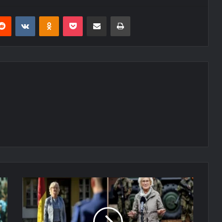
erest
Reddit
VKontakte
Odnoklassniki
Pocket
E-Posta ile paylaş
Yazdır