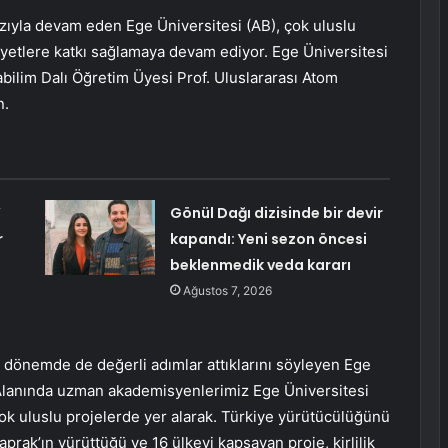
zıyla devam eden Ege Üniversitesi (AB), çok uluslu
liyetlere katkı sağlamaya devam ediyor. Ege Üniversitesi
abilim Dalı Öğretim Üyesi Prof. Uluslararası Atom
n.
’
Gönül Dağı dizisinde bir devir
r
kapandı: Yeni sezon öncesi
beklenmedik veda kararı
Ağustos 7, 2026
dönemde de değerli adımlar attıklarını söyleyen Ege
“Alanında uzman akademisyenlerimiz Ege Üniversitesi
k uluslu projelerde yer alarak. Türkiye yürütücülüğünü
prak’ın yürüttüğü ve 16 ülkeyi kapsayan proje, kirlilik