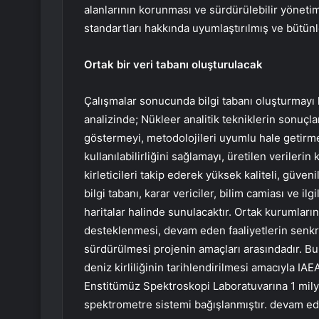
alanlarının korunması ve sürdürülebilir yönetim
standartları hakkında uyumlaştırılmış ve bütünle
Ortak bir veri tabanı oluşturulacak
Çalışmalar sonucunda bilgi tabanı oluşturmayı h
analizinde; Nükleer analitik tekniklerin sonuçlar
göstermeyi, metodolojileri uyumlu hale getirmey
kullanılabilirliğini sağlamayı, üretilen verileri
kirleticileri takip ederek yüksek kaliteli, güvenil
bilgi tabanı, karar vericiler, bilim camiası ve il
haritalar halinde sunulacaktır. Ortak kurumları
desteklenmesi, devam eden faaliyetlerin senkro
sürdürülmesi projenin amaçları arasındadır. Bu
deniz kirliliğinin tarihlendirilmesi amacıyla IAE
Enstitümüz Spektroskopi Laboratuvarına 1 mi
spektrometre sistemi bağışlanmıştır. devam edi