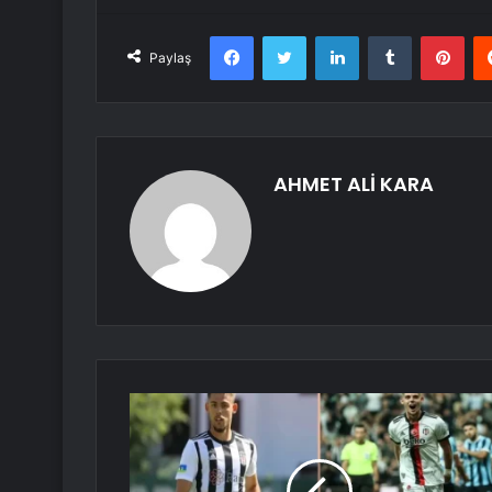
Facebook
Twitter
LinkedIn
Tumblr
Pint
Paylaş
AHMET ALİ KARA