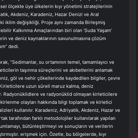
esel ölçekte üye ülkelerin kıyı yönetimi stratejilerinin
yatik, Akdeniz, Karadeniz, Hazar Denizi ve Aral
ki iklim değişikliği. Proje aynı zamanda Birleşmiş
lebilir Kalkınma Amaçlarından biri olan ‘Suda Yaşam’
erin ve deniz kaynaklarının savunulmasına çözüm
um” dedi.
prak, “Sedimanlar, su ortamının temel, tamamlayıcı ve
eticilerin taşınma süreçlerini ve akıbetlerini anlamak
niz, göl ve nehir çökellerinde kaydedilen bilgiler, çevre
Kirleticilere uzun süreli maruz kalma, deniz
r. Radyonüklidlere ve radyonüklid olmayan kirleticilere
irlenme olayları hakkında bilgi toplamak ve kirletici
lizleri kullanılır. Karadeniz, Adriyatik, Akdeniz, Hazar ve
tak tarafından farklı metodolojiler kullanılarak yapılan
orumlamayı, bütünleştirmeyi ve sonuçların ve verilerin
tırmıştır. erişmek için. Özetle, bu bölgelerde, kıyı