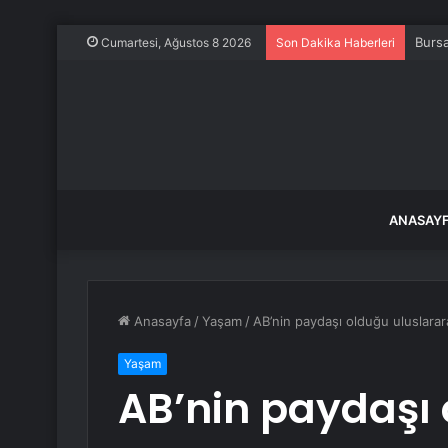
Bursa
Cumartesi, Ağustos 8 2026
Son Dakika Haberleri
ANASAY
Anasayfa
/
Yaşam
/
AB’nin paydaşı olduğu uluslararası
Yaşam
AB’nin paydaşı