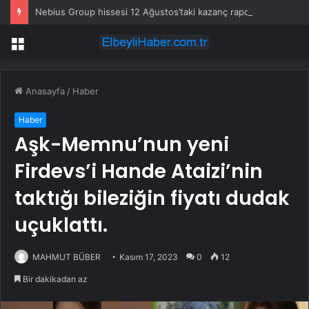
Nebius Group hissesi 12 Ağustos’taki kazanç raporunda %13 hareket edebilir
Menü
Anasayfa
/
Haber
Haber
Aşk-Memnu’nun yeni
Firdevs’i Hande Ataizi’nin
taktığı bileziğin fiyatı dudak
uçuklattı.
MAHMUT BÜBER
Kasım 17, 2023
0
12
Bir dakikadan az