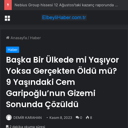
Nebius Group hissesi 12 Ağustos’taki kazanç raporunda %13 hareket edebilir
Menü
Anasayfa
/
Haber
Haber
Başka Bir Ülkede mi Yaşıyor
Yoksa Gerçekten Öldü mü?
9 Yaşındaki Cem
Garipoğlu’nun Gizemi
Sonunda Çözüldü
DEMİR KARAHAN
Kasım 8, 2023
0
8
2 dakika okuma süresi