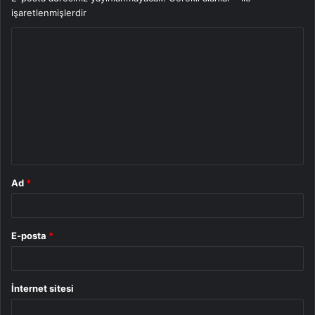
işaretlenmişlerdir
Y
o
r
u
m
*
Ad
*
E-posta
*
İnternet sitesi