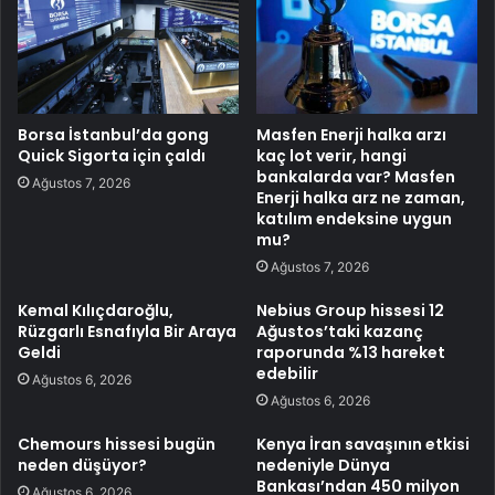
Borsa İstanbul’da gong
Masfen Enerji halka arzı
Quick Sigorta için çaldı
kaç lot verir, hangi
bankalarda var? Masfen
Ağustos 7, 2026
Enerji halka arz ne zaman,
katılım endeksine uygun
mu?
Ağustos 7, 2026
Kemal Kılıçdaroğlu,
Nebius Group hissesi 12
Rüzgarlı Esnafıyla Bir Araya
Ağustos’taki kazanç
Geldi
raporunda %13 hareket
edebilir
Ağustos 6, 2026
Ağustos 6, 2026
Chemours hissesi bugün
Kenya İran savaşının etkisi
neden düşüyor?
nedeniyle Dünya
Bankası’ndan 450 milyon
Ağustos 6, 2026