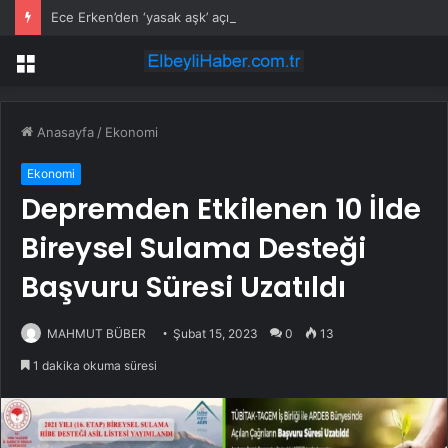
Ece Erken’den ‘yasak aşk’ açıklaması: Hukuki yollara başvuruyor
Menü
Anasayfa
/
Ekonomi
Ekonomi
Depremden Etkilenen 10 İlde
Bireysel Sulama Desteği
Başvuru Süresi Uzatıldı
MAHMUT BÜBER
Şubat 15, 2023
0
13
1 dakika okuma süresi