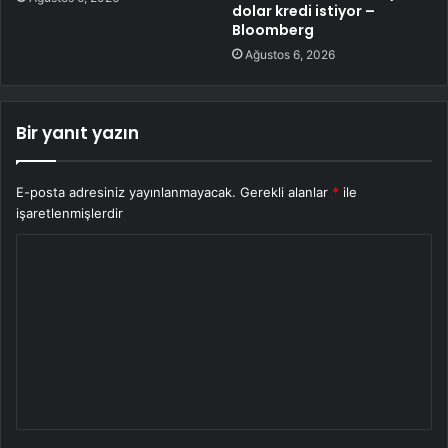
dolar kredi istiyor –
Bloomberg
Ağustos 6, 2026
Bir yanıt yazın
E-posta adresiniz yayınlanmayacak.
Gerekli alanlar
*
ile
işaretlenmişlerdir
Y
o
r
u
m
*