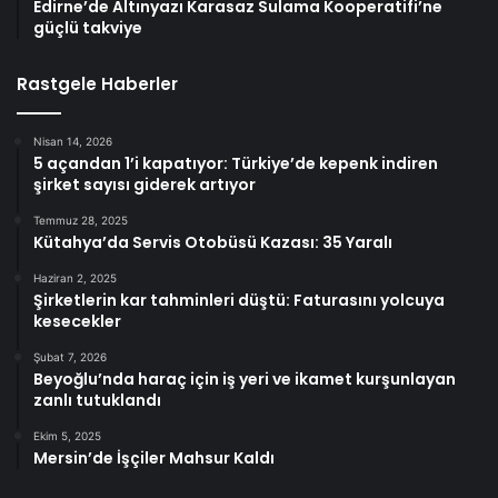
Edirne’de Altınyazı Karasaz Sulama Kooperatifi’ne
güçlü takviye
Rastgele Haberler
Nisan 14, 2026
5 açandan 1’i kapatıyor: Türkiye’de kepenk indiren
şirket sayısı giderek artıyor
Temmuz 28, 2025
Kütahya’da Servis Otobüsü Kazası: 35 Yaralı
Haziran 2, 2025
Şirketlerin kar tahminleri düştü: Faturasını yolcuya
kesecekler
Şubat 7, 2026
Beyoğlu’nda haraç için iş yeri ve ikamet kurşunlayan
zanlı tutuklandı
Ekim 5, 2025
Mersin’de İşçiler Mahsur Kaldı