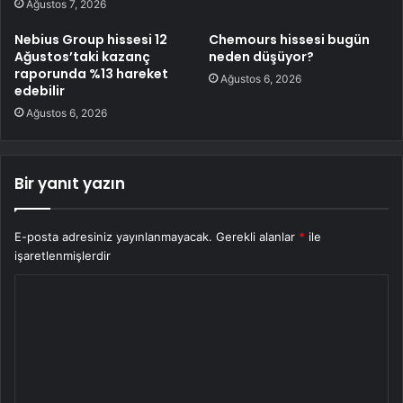
Ağustos 7, 2026
Nebius Group hissesi 12
Chemours hissesi bugün
Ağustos’taki kazanç
neden düşüyor?
raporunda %13 hareket
Ağustos 6, 2026
edebilir
Ağustos 6, 2026
Bir yanıt yazın
E-posta adresiniz yayınlanmayacak.
Gerekli alanlar
*
ile
işaretlenmişlerdir
Y
o
r
u
m