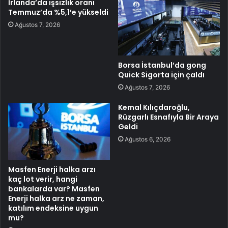
İrlanda’da işsizlik oranı
Temmuz’da %5,1’e yükseldi
Ağustos 7, 2026
Borsa İstanbul’da gong
Quick Sigorta için çaldı
Ağustos 7, 2026
Kemal Kılıçdaroğlu,
Rüzgarlı Esnafıyla Bir Araya
Geldi
Ağustos 6, 2026
Masfen Enerji halka arzı
kaç lot verir, hangi
bankalarda var? Masfen
Enerji halka arz ne zaman,
katılım endeksine uygun
mu?