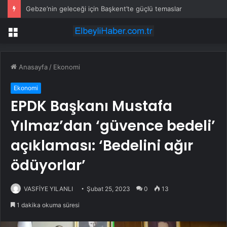
Gebze’nin geleceği için Başkent’te güçlü temaslar
Menü
Anasayfa
/
Ekonomi
Ekonomi
EPDK Başkanı Mustafa
Yılmaz’dan ‘güvence bedeli’
açıklaması: ‘Bedelini ağır
ödüyorlar’
VASFİYE YILANLI
Şubat 25, 2023
0
13
1 dakika okuma süresi