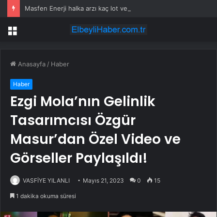
Masfen Enerji halka arzı kaç lot verir, hangi bankalarda var? Masfen Enerji halka arz ne zaman, katılım endeksine uygun mu?
Menü
Anasayfa
/
Haber
Haber
Ezgi Mola’nın Gelinlik
Tasarımcısı Özgür
Masur’dan Özel Video ve
Görseller Paylaşıldı!
VASFİYE YILANLI
Mayıs 21, 2023
0
15
1 dakika okuma süresi