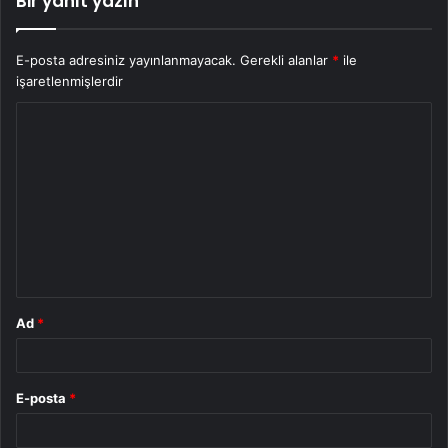
Bir yanıt yazın
E-posta adresiniz yayınlanmayacak.
Gerekli alanlar
*
ile
işaretlenmişlerdir
Y
o
r
u
m
*
Ad
*
E-posta
*