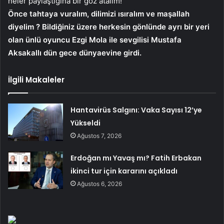
neler paylaştığına bir göz atalım!
Önce tahtaya vuralım, dilimizi ısıralım ve maşallah
diyelim ? Bildiğiniz üzere herkesin gönlünde ayrı bir yeri
olan ünlü oyuncu Ezgi Mola ile sevgilisi Mustafa
Aksakallı dün gece dünyaevine girdi.
İlgili Makaleler
Hantavirüs Salgını: Vaka Sayısı 12’ye
Yükseldi
Ağustos 7, 2026
Erdoğan mı Yavaş mı? Fatih Erbakan
ikinci tur için kararını açıkladı
Ağustos 6, 2026