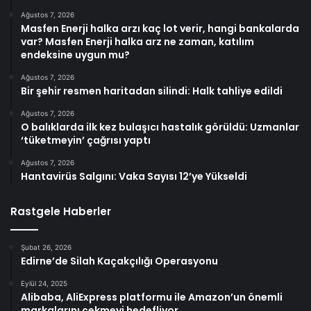
Ağustos 7, 2026
Masfen Enerji halka arzı kaç lot verir, hangi bankalarda
var? Masfen Enerji halka arz ne zaman, katılım
endeksine uygun mu?
Ağustos 7, 2026
Bir şehir resmen haritadan silindi: Halk tahliye edildi
Ağustos 7, 2026
O balıklarda ilk kez bulaşıcı hastalık görüldü: Uzmanlar
‘tüketmeyin’ çağrısı yaptı
Ağustos 7, 2026
Hantavirüs Salgını: Vaka Sayısı 12’ye Yükseldi
Rastgele Haberler
Şubat 26, 2026
Edirne’de Silah Kaçakçılığı Operasyonu
Eylül 24, 2025
Alibaba, AliExpress platformu ile Amazon’un önemli
markalarını çekmeyi hedefliyor