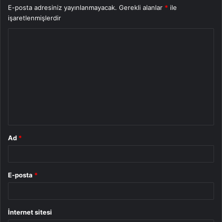
E-posta adresiniz yayınlanmayacak.
Gerekli alanlar
*
ile
işaretlenmişlerdir
Y
o
r
u
m
*
Ad
*
E-posta
*
İnternet sitesi